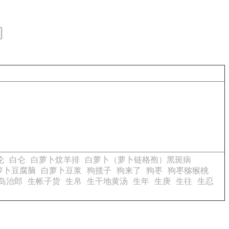
伦
白仑
白萝卜炆羊排
白萝卜（萝卜链格孢）黑斑病
萝卜豆腐脑
白萝卜豆浆
狗揽子
狗来了
狗枣
狗枣猕猴桃
岛治郎
生帐子货
生帛
生干地黄汤
生年
生庚
生往
生忍