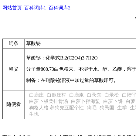
网站首页
百科词库1
百科词库2
词条
草酸铋
草酸铋：化学式Bi2(C2O4)3.7H2O
释义
分子量808.73白色粉末。不溶于水、醇、乙醚，溶
制备：在硝酸铋溶液中加过量的草酸即可。
白鹿庄
白鹿庄村
白鹿庵
白录东
白录松
白陆
白萝卜板栗排骨汤
白萝卜拌海蜇
白萝卜饼
白萝
随便看
狗格人格 养狗先互配个性
狗毛
狗民国
生学
生
生忧