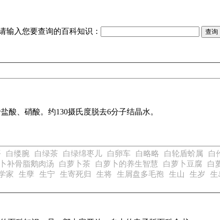
请输入您要查询的百科知识：
于盐酸、硝酸。约130摄氏度脱去6分子结晶水。
平
白缕腕
白绿茶
白绿绵枣儿
白卵车
白略略
白轮盾蚧属
白
卜补骨脂鹅肉汤
白萝卜茶
白萝卜的养生智慧
白萝卜豆腐
白
学家
生孽
生宁
生寄死归
生将
生屑盘多毛孢
生山
生岁
生