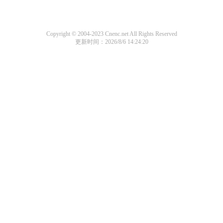
Copyright © 2004-2023 Cnenc.net All Rights Reserved
更新时间：2026/8/6 14:24:20