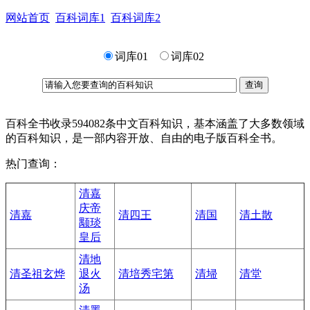
网站首页
百科词库1
百科词库2
词库01
词库02
查询
百科全书收录594082条中文百科知识，基本涵盖了大多数领域
的百科知识，是一部内容开放、自由的电子版百科全书。
热门查询：
清嘉
庆帝
清嘉
清四王
清国
清土散
颙琰
皇后
清地
清圣祖玄烨
退火
清培秀宅第
清埽
清堂
汤