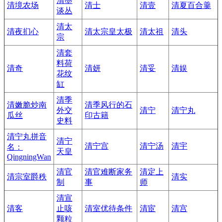
清墨
清境农场
清士
清壹
清夏百合羹
谈丛
清太
清夜扪心
清太宗皇太极
清太祖
清头
宗
清套
料荷
清奇
清妍
清妥
清娱
花纹
缸
清季
清嫩脆炒南
清季风行的石
外交
清宁
清宁丸
瓜丝
印古籍
史料
清宁丸拼音
清宁
清宁宫
清宁汤
清宇
名：
天皇
QingningWan
清官
清官难断家务
清定上
清宗室爵秩
清实
制
事
师
清宣
清客
止咳
清室优待条件
清宦
清宫
颗粒