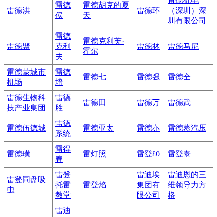
雷德机电
雷德
雷德胡克的夏
雷德洪
雷德环
（深圳）深
侯
天
圳有限公司
雷德
雷德克利芙·
雷德聚
克利
雷德林
雷德马尼
霍尔
夫
雷德蒙城市
雷德
雷德七
雷德强
雷德全
机场
培
雷德生物科
雷德
雷德田
雷德万
雷德武
技产业集团
胜
雷德
雷德伍德城
雷德亚太
雷德亦
雷德蒸汽压
系统
雷得
雷德璜
雷灯照
雷登80
雷登泰
春
雷登
雷迪埃
雷迪恩的三
雷登同盘吸
托雷
雷登焰
集团有
维领导力方
虫
教堂
限公司
格
雷迪