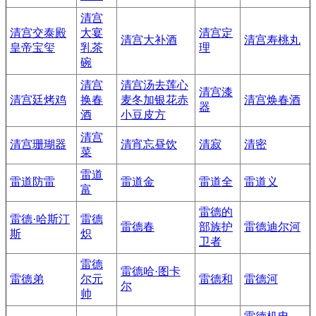
清宫
清宫交泰殿
大宴
清宫定
清宫大补酒
清宫寿桃丸
皇帝宝玺
乳茶
理
碗
清宫
清宫汤去莲心
清宫漆
清宫廷烤鸡
换春
麦冬加银花赤
清宫焕春酒
器
酒
小豆皮方
清宫
清宫珊瑚器
清宵忘昼饮
清寂
清密
菜
雷道
雷道防雷
雷道金
雷道全
雷道义
富
雷德的
雷德·哈斯汀
雷德
雷德春
部族护
雷德迪尔河
斯
炽
卫者
雷德
雷德哈·图卡
雷德弟
尔元
雷德和
雷德河
尔
帅