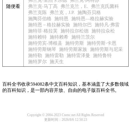
弗兰克·里杰卡尔德
弗兰克·阿特苏
随便看
弗兰克·马丁高
弗兰克兰，E.
弗兰克氏菌科
弗兰克陈
弗兰克，J.P.
施陶芬贝格
施陶芬伯格
施特恩
施特恩—格拉赫实验
施特恩－格拉赫实验
施特尔巴
施特凡·弗雷
施特菲·格拉芙
施特拉尔松德
施特拉氽松
施特赖特
施特赖希
施特兰茨尔
施特劳宾-博根县
施特劳斯
施特劳斯·卡恩
施特劳斯钢琴
施特劳斯家族
施特劳斯与尼采
施特勒
施特雷勒
施特雷泽曼
施特鲁特
施特罗尔
施天生
百科全书收录594082条中文百科知识，基本涵盖了大多数领域
的百科知识，是一部内容开放、自由的电子版百科全书。
Copyright © 2004-2023 Cnenc.net All Rights Reserved
更新时间：2026/8/6 12:50:23