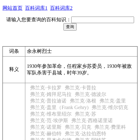
网站首页
百科词库1
百科词库2
请输入您要查询的百科知识：
词条
余永树烈士
1930年参加革命，任程家乡苏委员，1930年被敌
释义
军队杀害于县城，时年39岁。
弗兰克·卡拉罗
弗兰克·卡普拉
弗兰克·姆拜尼马拉
弗兰克·德波尔
弗兰克·普拉迪诺
弗兰克·洛根
弗兰克·盖里
弗兰克·盖里（Frank Gehry)
弗兰克·维尔切克
弗兰克·维布里绍尔
弗兰克·苏
弗兰克·范·埃伊斯
弗兰克·西格诺里诺
弗兰克·诺里斯
弗兰克·贝克
弗兰克·费里科
弗兰克·赫伯特
弗兰克·达拉伯恩特