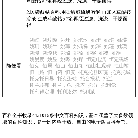
草酸钴沉锭,再经过滤、洗涤、干燥而得。
2.以碳酸钴原料,用盐酸或硫酸溶解,再加入草酸铵
溶液,生成草酸钴沉锭,再经过滤、洗涤、干燥而
得。
姚绶
姚玟隆
姚珏
姚玳玫
姚珩
姚琪
姚瑛
姚琨
姚琰生
姚琮
姚钖禄
姚琛
姚瑾
姚璜
姚璎
姚璇秋
姚璐
姚楠
姚榕
姚橹
姚轲
姚昙度
姚昱
姚晔
姚晖
恒定电流
恒定磁场
随便看
恒宪
恒属
恒山
恒山丸
恒山壮观碑
恒山蛇
恒山路
恒山酒
恒度
托克托县医院
托克托城
托克托日晷
托克逊站
托公报私
托兰
托兰联邦
托兰，G.
托养
托分
托利党
托利得定理
托利洛尔
托利派
百科全书收录4421916条中文百科知识，基本涵盖了大多数领
域的百科知识，是一部内容开放、自由的电子版百科全书。