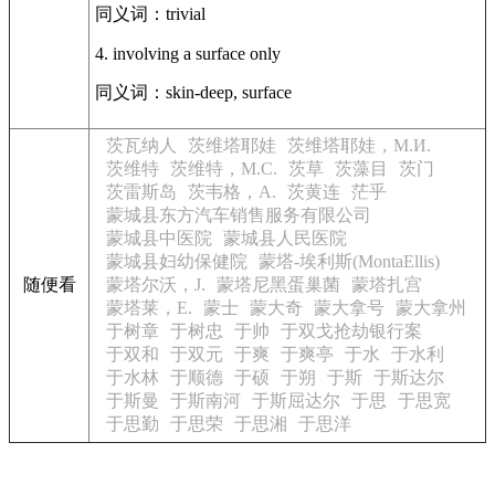
同义词：trivial
4. involving a surface only
同义词：skin-deep, surface
茨瓦纳人
茨维塔耶娃
茨维塔耶娃，М.И.
茨维特
茨维特，М.С.
茨草
茨藻目
茨门
茨雷斯岛
茨韦格，A.
茨黄连
茫乎
蒙城县东方汽车销售服务有限公司
蒙城县中医院
蒙城县人民医院
蒙城县妇幼保健院
蒙塔-埃利斯(MontaEllis)
随便看
蒙塔尔沃，J.
蒙塔尼黑蛋巢菌
蒙塔扎宫
蒙塔莱，E.
蒙士
蒙大奇
蒙大拿号
蒙大拿州
于树章
于树忠
于帅
于双戈抢劫银行案
于双和
于双元
于爽
于爽亭
于水
于水利
于水林
于顺德
于硕
于朔
于斯
于斯达尔
于斯曼
于斯南河
于斯屈达尔
于思
于思宽
于思勤
于思荣
于思湘
于思洋