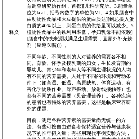
育调查研究协作组，首都][儿科研究所。3.能量单
位为kcal，括号内数字的单位为MJ。4.如果膳食中
由动物性食品和大豆提供的蛋白质达][到总摄入蛋
白质的40％以上，则蛋白质的供给量可以减少。5.
释义
植物性食品中的铁利用率低，孕妇乳母不能依赖]
[膳食中的铁来源以满足生理需要，宜额外补充铁
剂（应遵医嘱)]）。
不同年龄、不同性别的人对营养的需要各不相
同。育龄、怀孕及授乳期的妇女，生长发育期的
婴幼儿、青少年和老年人等不同生理状况的人均
有不同的营养需要。人处于不同的环境和劳动条
件下（如高温、低温、高原缺氧、体育运动、有
害化学物质作业、噪声振动、放射线接触等）也
都有不同的营养需要（见合理营养）。各种疾病
的患者也有特殊的营养需要，这些是临床营养研
究的课题。
目前，测定各种营养素的需要量尚无统一的方
法。有些可按自由进食者保持适宜营养与健康状
况下的长年摄入量；有些用现代平衡实验方法，