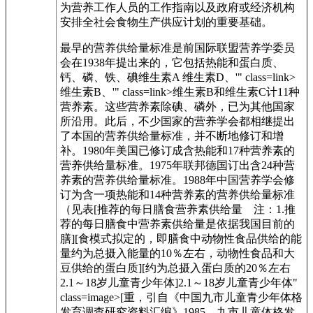
为营养工作人员的工作指南以及政府或经济机构
安排全社会食物生产供应计划的重要基础。
最早的营养供给量标准是前国际联盟营养学委员
会在1938年提出来的，它包括热能和蛋白质、
钙、磷、铁、碘维生素A 维生素D、'" class=link>
维生素B、'" class=link>维生素B和维生素C计11种
营养素。这些营养素除碘、磷外，已为其他国家
所沿用。此后，不少国家的营养学会都相继提出
了本国的营养供给量标准，并不断地修订和增
补。1980年美国已修订成含热能和17种营养素的
营养供给量标准。1975年联邦德国订出含24种营
养素的营养供给量标准。1988年中国营养学会修
订为含一项热能和14种营养素的营养供给量标准
（见表[推荐的每日膳食营养素供给量 注：1.推
荐的每日膳食中营养素供给量是依据我国目前的
膳][食模式拟定的，即膳食中动物性食品供给的能
量约为总摄入能量的10％左右，动物性食品和大
豆供给的蛋白质][约为总摄入蛋白质的20％左右
2.1～18岁儿童青少年体]2.1～18岁儿童青少年体"
class=image>[重，引自《中国九市儿童青少年体格
发育调查研究资料汇编》1985，九市儿童体格发