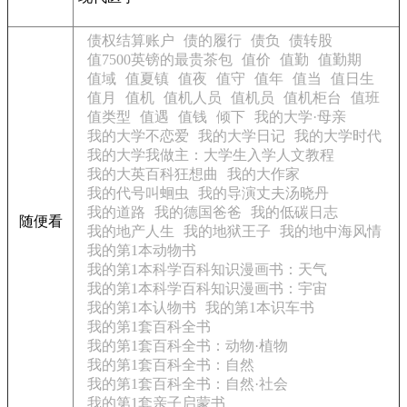
债权结算账户
债的履行
债负
债转股
值7500英镑的最贵茶包
值价
值勤
值勤期
值域
值夏镇
值夜
值守
值年
值当
值日生
值月
值机
值机人员
值机员
值机柜台
值班
值类型
值遇
值钱
倾下
我的大学·母亲
我的大学不恋爱
我的大学日记
我的大学时代
我的大学我做主：大学生入学人文教程
我的大英百科狂想曲
我的大作家
我的代号叫蛔虫
我的导演丈夫汤晓丹
我的道路
我的德国爸爸
我的低碳日志
随便看
我的地产人生
我的地狱王子
我的地中海风情
我的第1本动物书
我的第1本科学百科知识漫画书：天气
我的第1本科学百科知识漫画书：宇宙
我的第1本认物书
我的第1本识车书
我的第1套百科全书
我的第1套百科全书：动物·植物
我的第1套百科全书：自然
我的第1套百科全书：自然·社会
我的第1套亲子启蒙书