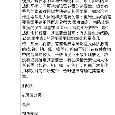
使摄入营养素的量与代谢物在粪、尿中排出的量
达到平衡，即可得知该营养素的需要量。但是有
些营养素很难用此方法确定其需要量，如水溶性
维生素常用人体饱和所需要的量；但维生素C的需
要量因用途不同而差异很大,很难确定。为防止坏
血病的发生,其需要量甚低；若使组织内维生素C
达到饱和程度，其需要量就高；有人提出,为预防
感冒,维生素C的需要量要比组织饱和量高几十
倍，甚至几百倍。有些营养素虽然是人体所必需
的(如钾、钠、氯、镁等)，但由于它们在各种食物
中的含量均较大，一般情况下不致出现缺乏，故
没有必要确定其需要量，有些微量元素也为人体
所必需（如铬、钼、锰、硅等），但由于对其作
用和功能尚在研究中，暂时也没有确定其需要
量。
§ 配图
§ 所属分类
营养
现代医学