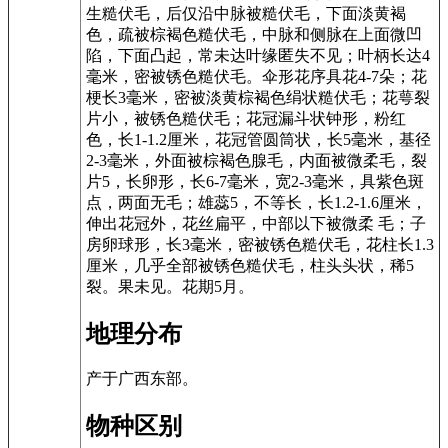
生糙伏毛，后仅沿中脉被糙伏毛，下面淡黄褐
色，疏被棕褐色糙伏毛，中脉和侧脉在上面微凹
陷，下面凸起，常未达叶缘匿失不见；叶柄长达4
毫米，密被锈色糙伏毛。伞形花序具花4-7朵；花
梗长3毫米，密被淡黄棕褐色绢状糙伏毛；花萼裂
片小，被锈色糙伏毛；花冠漏斗状钟形，粉红
色，长1-1.2厘米，花冠管圆筒状，长5毫米，基径
2-3毫米，外面被棕褐色腺毛，内面被微柔毛，裂
片5，长卵形，长6-7毫米，宽2-3毫米，具紫色斑
点，两面无毛；雄蕊5，不等长，长1.2-1.6厘米，
伸出花冠外，花丝扁平，中部以下被微柔 毛；子
房卵球形，长3毫米，密被锈色糙伏毛，花柱长1.3
厘米，几乎全部被锈色糙伏毛，柱头头状，稀5
裂。果未见。花期5月。
地理分布
产于广西东部。
物种区别