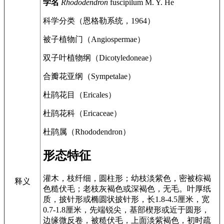
学名
Rhododendron
fuscipilum M. Y. He
科学分类（恩格勒系统，1964）
被子植物门（Angiospermae）
双子叶植物纲（Dicotyledoneae）
合瓣花亚纲（Sympetalae）
杜鹃花目（Ericales）
杜鹃花科（Ericaceae）
杜鹃属（Rhododendron）
形态特征
灌木，枝纤细，圆柱形；幼枝淡紫色，密被棕褐
释义
色糙伏毛；老枝灰褐色或深褐色，无毛。叶厚纸
质，披针形或椭圆状披针形，长1.8-4.5厘米，宽
0.7-1.8厘米，先端锐尖，基部楔形或近于圆形，
边缘微反卷，被糙伏毛，上面淡紫褐色，初时疏