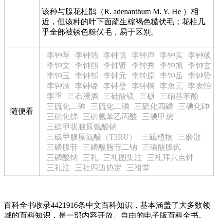
该种与腺花杜鹃（R. adenanthum M. Y. He ）相
近，但该种的叶下面疏生棕褐色糙伏毛；花柱几
乎全部被锈色糙伏毛，易于区别。
李钟琴
李钟瑞
李钟慎
李钟声
李钟实
李钟硕
李钟文
李钟熙
李钟贤
李钟秀
李钟旭
李钟玄
李钟玉
李钟郁
李钟元
李钟原
李钟岳
李钟赞
李钟洙
李钟璐
李钟璧
李钟楠
李衷元
李衷怡
李重
三石浸酒
三硅酸镁
三硕
三硝基苯酚
三硫化二砷
三硫化二磷
三硫化四磷
三碘化砷
随便看
三碘化锑
三碘氨苯乙丙酸
三碘甲烷
三碘甲状腺原氨酸钠
三碘甲腺原氨酸（T3RU）
三碳植物
三磨散
三磷腺苷
三磷酸胞苷二钠
三磷酸腺甙
三磷酸钠
三礼
三礼图集注
三礼拜六点钟
三礼注
三社四边协定
三祖堂
百科全书收录4421916条中文百科知识，基本涵盖了大多数领
域的百科知识，是一部内容开放、自由的电子版百科全书。