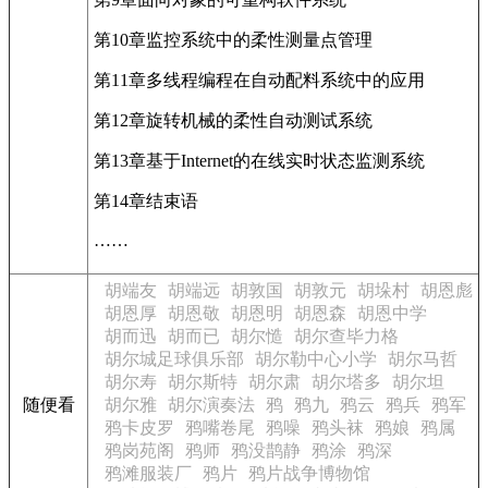
第10章监控系统中的柔性测量点管理
第11章多线程编程在自动配料系统中的应用
第12章旋转机械的柔性自动测试系统
第13章基于Internet的在线实时状态监测系统
第14章结束语
……
胡端友
胡端远
胡敦国
胡敦元
胡垛村
胡恩彪
胡恩厚
胡恩敬
胡恩明
胡恩森
胡恩中学
胡而迅
胡而已
胡尔慥
胡尔查毕力格
胡尔城足球俱乐部
胡尔勒中心小学
胡尔马哲
胡尔寿
胡尔斯特
胡尔肃
胡尔塔多
胡尔坦
随便看
胡尔雅
胡尔演奏法
鸦
鸦九
鸦云
鸦兵
鸦军
鸦卡皮罗
鸦嘴卷尾
鸦噪
鸦头袜
鸦娘
鸦属
鸦岗苑阁
鸦师
鸦没鹊静
鸦涂
鸦深
鸦滩服装厂
鸦片
鸦片战争博物馆