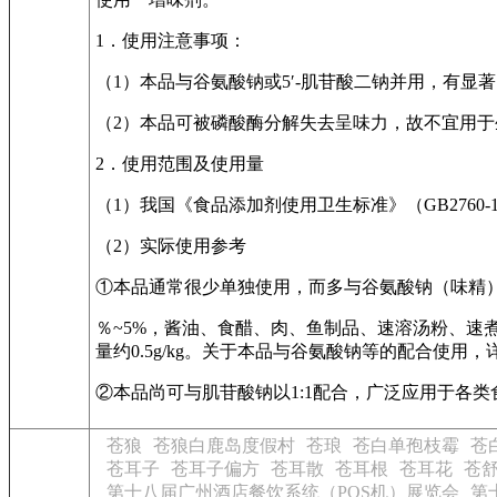
1．使用注意事项：
（1）本品与谷氨酸钠或5′-肌苷酸二钠并用，有显
（2）本品可被磷酸酶分解失去呈味力，故不宜用于
2．使用范围及使用量
（1）我国《食品添加剂使用卫生标准》（GB2760
（2）实际使用参考
①本品通常很少单独使用，而多与谷氨酸钠（味精
％~5%，酱油、食醋、肉、鱼制品、速溶汤粉、速煮面
量约0.5g/kg。关于本品与谷氨酸钠等的配合使用
②本品尚可与肌苷酸钠以1:1配合，广泛应用于各类
苍狼
苍狼白鹿岛度假村
苍琅
苍白单孢枝霉
苍
苍耳子
苍耳子偏方
苍耳散
苍耳根
苍耳花
苍
第十八届广州酒店餐饮系统（POS机）展览会
第