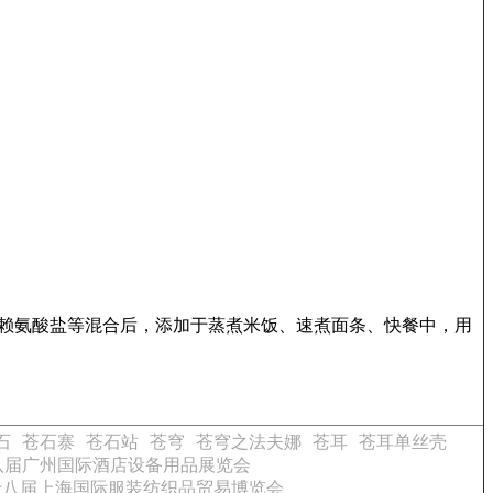
也可与赖氨酸盐等混合后，添加于蒸煮米饭、速煮面条、快餐中，用
石
苍石寨
苍石站
苍穹
苍穹之法夫娜
苍耳
苍耳单丝壳
八届广州国际酒店设备用品展览会
十八届上海国际服装纺织品贸易博览会