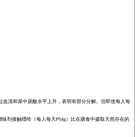
后引起血清和尿中尿酸水平上升，表明有部分分解。但即使每人每
们从增味剂接触嘌呤（每人每天约4g）比在膳食中摄取天然存在的