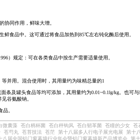
著的协同作用，鲜味大增。
生鲜食品中。这可通过将食品加热到85℃左右钝化酶后使用。
-1996）规定：可在各类食品中按生产需要适量使用。
）等并用。混合使用时，其用量约为味精总量的1
条及罐头食品等均可添加，其用量约为0.01~0.1lg/kg。
，详见谷氨酸钠。
食品。
白微囊藻
苍白柄杯菌
苍白秤钩风
苍白韧革菌
苍瞳的少女
苍
舒
苍芍丸
苍苔技法
苍茫
第十八届多人行电子展光电展
第十
十八届全国铝门窗幕墙行业年会暨铝门窗幕墙新产品博览会
第