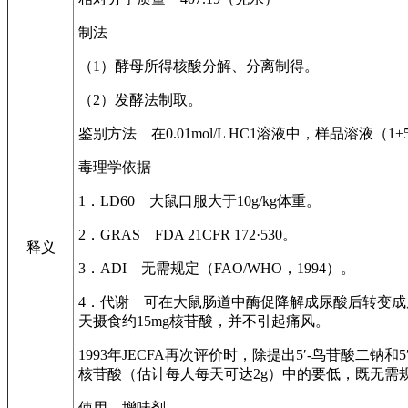
制法
（1）酵母所得核酸分解、分离制得。
（2）发酵法制取。
鉴别方法 在0.01mol/L HC1溶液中，样品溶液（1
毒理学依据
1．LD60 大鼠口服大于10g/kg体重。
2．GRAS FDA 21CFR 172·530。
释义
3．ADI 无需规定（FAO/WHO，1994）。
4．代谢 可在大鼠肠道中酶促降解成尿酸后转变成尿
天摄食约15mg核苷酸，并不引起痛风。
1993年JECFA再次评价时，除提出5′-鸟苷酸
核苷酸（估计每人每天可达2g）中的要低，既无需
使用 增味剂。