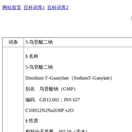
网站首页
百科词库1
百科词库2
词条
5-鸟苷酸二钠
§ 名称
5-鸟苷酸二钠
Disodium 5′-Guanylate（Sodium5′-Ganylate）
别名 鸟苷酸钠（GMP）
编码 GB12.002；INS 627
C10H12N2Na2O8P·x2O
§ 性质
相对分子质量 407.19（无水）