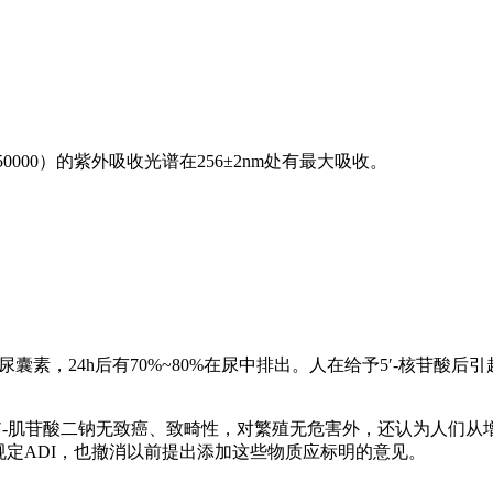
+50000）的紫外吸收光谱在256±2nm处有最大吸收。
囊素，24h后有70%~80%在尿中排出。人在给予5′-核苷酸
二钠和5′-肌苷酸二钠无致癌、致畸性，对繁殖无危害外，还认为人
规定ADI，也撤消以前提出添加这些物质应标明的意见。