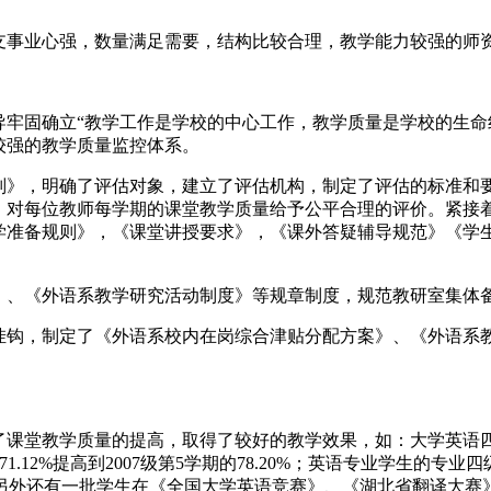
支事业心强，数量满足需要，结构比较合理，教学能力较强的师
导牢固确立“教学工作是学校的中心工作，教学质量是学校的生命
较强的教学质量监控体系。
则》，明确了评估对象，建立了评估机构，制定了评估的标准和
，对每位教师每学期的课堂教学质量给予公平合理的评价。紧接
学准备规则》，《课堂讲授要求》，《课外答疑辅导规范》《学
》、《外语系教学研究活动制度》等规章制度，规范教研室集体
挂钩，制定了《外语系校内在岗综合津贴分配方案》、《外语系
堂教学质量的提高，取得了较好的教学效果，如：大学英语四级通过率
期的71.12%提高到2007级第5学期的78.20%；英语专业学生
84%。另外还有一批学生在《全国大学英语竞赛》、《湖北省翻译大