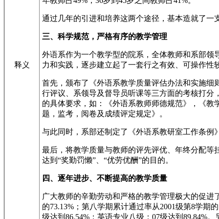
年教师占49%，36岁到45岁之间教师占41%。
通过几年的引进和培养这两个途径，基本造就了一
三、科学规范，严格有序的教学管理
外语系作为一个教学型的院系，全体教师和系部领
释义
力和实践，逐步建立起了一套行之有效、可操作性
首先，颁布了《外语系教学质量评估办法和实施细
行评议、系领导及督导员听课等三方面的考核打分
的具体要求，如：《外语系教师师德规范》，《教
题，监考，阅卷及成绩评定规定》。
与此同时，系部还制定了《外语系教研室工作条例
最后，将教学质量与教师的评先评优、年终分配等
达到“奖勤罚懒”、“优劳优酬”的目的。
四、逐年进步、不断提高的教学质量
广大教师的辛勤劳动和严格的教学管理极大的促进了课
的73.13%；第八学期累计通过率从2001级第8学
级达到86.54%；英语专业八级：07级达到89.