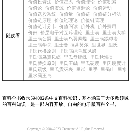
价值投资法
价值星系
价值理论
价值积累
价值论
价值资源
价值资源论
价值运动
价值选股系统
价值量
价值链
价值链分析法
价值链原理
价值链理论
价值链管理
价值链计分卡
价值阅读
价外税
价外费用
价妇
价层电子对互斥理论
里士满
里士满大学
随便看
里士满公爵
里士满鸟翼凤蝶
里士满踢球者
里士满学院
里士曼·拉蒂莫尔
里世界
里氏
里氏代换原则
里氏满绿鸟翼凤蝶
里氏满鸟翼凤蝶
里氏盘腹蛛
里氏秋海棠
里氏替换原则
里氏王鹟
里氏硬度
里氏硬度计
里氏震级
里氏震级表
里试
里手
里蜀山
里水
里水霸王鸭
百科全书收录594082条中文百科知识，基本涵盖了大多数领域
的百科知识，是一部内容开放、自由的电子版百科全书。
Copyright © 2004-2023 Cnenc.net All Rights Reserved