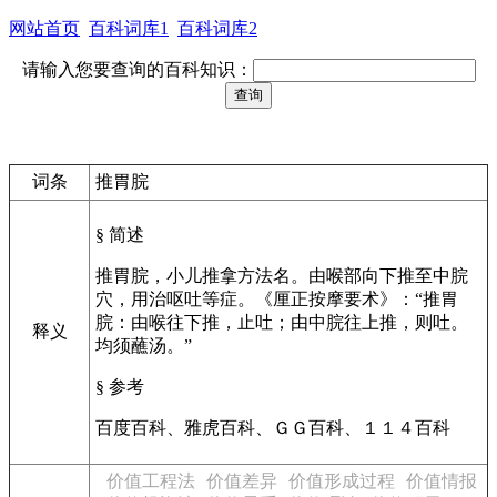
网站首页
百科词库1
百科词库2
请输入您要查询的百科知识：
词条
推胃脘
§ 简述
推胃脘，小儿推拿方法名。由喉部向下推至中脘
穴，用治呕吐等症。《厘正按摩要术》：“推胃
脘：由喉往下推，止吐；由中脘往上推，则吐。
释义
均须蘸汤。”
§ 参考
百度百科、雅虎百科、ＧＧ百科、１１４百科
价值工程法
价值差异
价值形成过程
价值情报