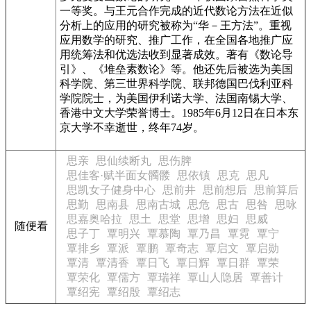
一等奖。与王元合作完成的近代数论方法在近似
分析上的应用的研究被称为“华－王方法”。重视
应用数学的研究、推广工作，在全国各地推广应
用统筹法和优选法收到显著成效。著有《数论导
引》、《堆垒素数论》等。他还先后被选为美国
科学院、第三世界科学院、联邦德国巴伐利亚科
学院院士，为美国伊利诺大学、法国南锡大学、
香港中文大学荣誉博士。1985年6月12日在日本东
京大学不幸逝世，终年74岁。
思亲
思仙续断丸
思伤脾
思佳客·赋半面女髑髅
思依镇
思克
思凡
思凯女子健身中心
思前井
思前想后
思前算后
思勤
思南县
思南古城
思危
思古
思咎
思咏
思嘉奥哈拉
思土
思堂
思增
思妇
思威
随便看
思子丁
覃明兴
覃慕陶
覃乃昌
覃霓
覃宁
覃排乡
覃派
覃鹏
覃奇志
覃启文
覃启勋
覃清
覃清香
覃日飞
覃日辉
覃日群
覃荣
覃荣化
覃儒方
覃瑞祥
覃山人隐居
覃善计
覃绍宪
覃绍殷
覃绍志