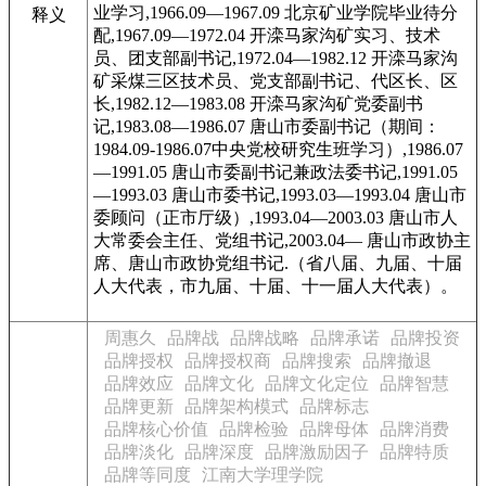
业学习,1966.09—1967.09 北京矿业学院毕业待分
释义
配,1967.09—1972.04 开滦马家沟矿实习、技术
员、团支部副书记,1972.04—1982.12 开滦马家沟
矿采煤三区技术员、党支部副书记、代区长、区
长,1982.12—1983.08 开滦马家沟矿党委副书
记,1983.08—1986.07 唐山市委副书记（期间：
1984.09-1986.07中央党校研究生班学习）,1986.07
—1991.05 唐山市委副书记兼政法委书记,1991.05
—1993.03 唐山市委书记,1993.03—1993.04 唐山市
委顾问（正市厅级）,1993.04—2003.03 唐山市人
大常委会主任、党组书记,2003.04— 唐山市政协主
席、唐山市政协党组书记.（省八届、九届、十届
人大代表，市九届、十届、十一届人大代表）。
周惠久
品牌战
品牌战略
品牌承诺
品牌投资
品牌授权
品牌授权商
品牌搜索
品牌撤退
品牌效应
品牌文化
品牌文化定位
品牌智慧
品牌更新
品牌架构模式
品牌标志
品牌核心价值
品牌检验
品牌母体
品牌消费
品牌淡化
品牌深度
品牌激励因子
品牌特质
品牌等同度
江南大学理学院