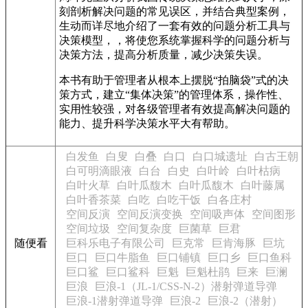
刻剖析解决问题的常见误区，并结合典型案例，
生动而详尽地介绍了一套有效的问题分析工具与
决策模型，，将使您系统掌握科学的问题分析与
决策方法，提高分析质量，减少决策失误。
本书有助于管理者从根本上摆脱“拍脑袋”式的决
策方式，建立“集体决策”的管理体系，操作性、
实用性较强，对各级管理者有效提高解决问题的
能力、提升科学决策水平大有帮助。
白发鱼
白叟
白叠
白口
白口城遗址
白古王朝
白可明滴眼液
白台
白史
白叶岭
白叶枯病
白叶火草
白叶瓜馥木
白叶瓜馥木
白叶藤属
白叶香茶菜
白吃
白吃干饭
白各庄村
空间反演
空间反演变换
空间吸声体
空间图形
空间垃圾
空间复杂度
巨菌草
巨君
随便看
巨科乐电子有限公司
巨克常
巨肯海豚
巨坑
巨口
巨口牛脂鱼
巨口铺镇
巨口乡
巨口鱼科
巨口鲨
巨口鲨科
巨魁
巨魁杜鹃
巨来
巨澜
巨浪
巨浪-1（JL-1/CSS-N-2）潜射弹道导弹
巨浪-1潜射弹道导弹
巨浪-2
巨浪-2（潜射）