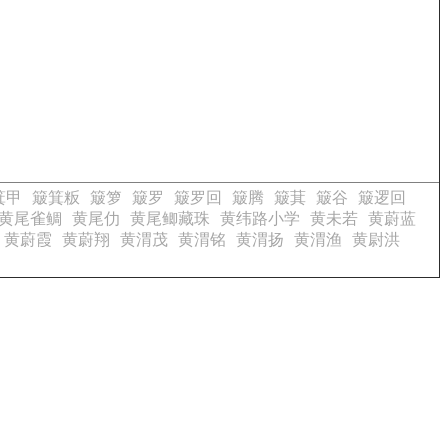
箕甲
簸箕粄
簸箩
簸罗
簸罗回
簸腾
簸萁
簸谷
簸逻回
黄尾雀鲷
黄尾仂
黄尾鲫藏珠
黄纬路小学
黄未若
黄蔚蓝
黄蔚霞
黄蔚翔
黄渭茂
黄渭铭
黄渭扬
黄渭渔
黄尉洪