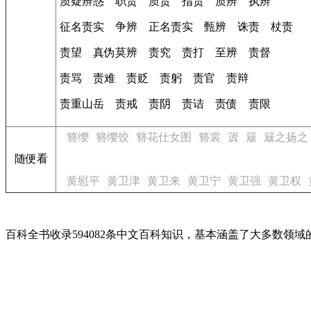
质疑辨惑 职责 质责 指责 质辨 执辨
征名责实 争辨 正名责实 甄辨 诛责 杖责
责望 真伪莫辨 责究 责打 至辨 责督
责骂 责难 责贬 责躬 责官 责辩
责重山岳 责戒 责阴 责诘 责债 责限
簪缨
簪缨饺
簪花仕女图
簪裳
簴
簸
簸之扬之
随便看
黄慰平
黄卫津
黄卫来
黄卫宁
黄卫强
黄卫权
百科全书收录594082条中文百科知识，基本涵盖了大多数领