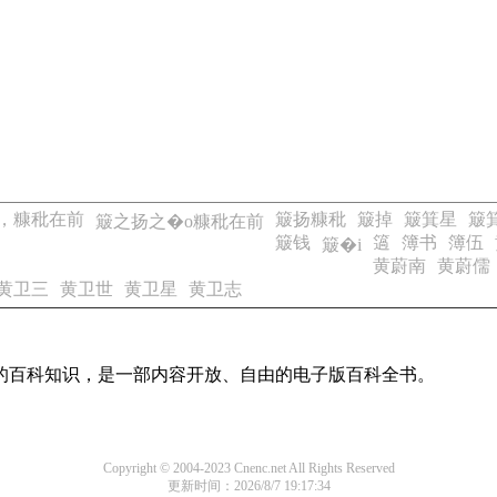
，糠秕在前
簸扬糠秕
簸掉
簸箕星
簸
簸之扬之�o糠秕在前
簸钱
簻
簿书
簿伍
簸�i
黄蔚南
黄蔚儒
黄卫三
黄卫世
黄卫星
黄卫志
域的百科知识，是一部内容开放、自由的电子版百科全书。
Copyright © 2004-2023 Cnenc.net All Rights Reserved
更新时间：2026/8/7 19:17:34