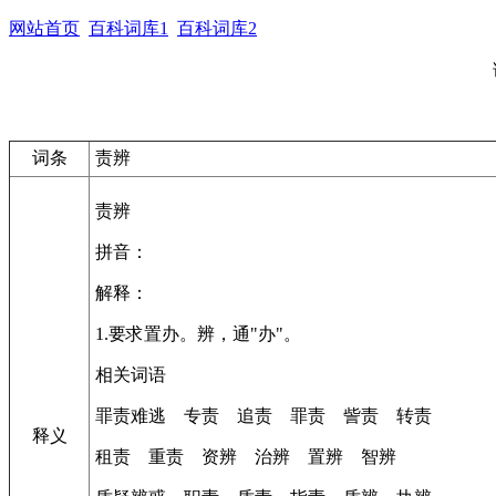
网站首页
百科词库1
百科词库2
词条
责辨
责辨
拼音：
解释：
1.要求置办。辨，通"办"。
相关词语
罪责难逃 专责 追责 罪责 訾责 转责
释义
租责 重责 资辨 治辨 置辨 智辨