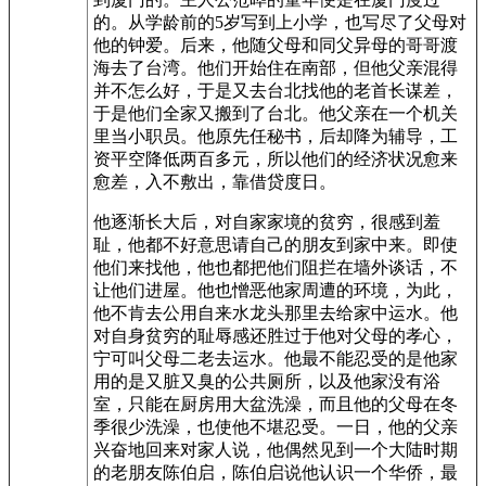
的。从学龄前的5岁写到上小学，也写尽了父母对
他的钟爱。后来，他随父母和同父异母的哥哥渡
海去了台湾。他们开始住在南部，但他父亲混得
并不怎么好，于是又去台北找他的老首长谋差，
于是他们全家又搬到了台北。他父亲在一个机关
里当小职员。他原先任秘书，后却降为辅导，工
资平空降低两百多元，所以他们的经济状况愈来
愈差，入不敷出，靠借贷度日。
他逐渐长大后，对自家家境的贫穷，很感到羞
耻，他都不好意思请自己的朋友到家中来。即使
他们来找他，他也都把他们阻拦在墙外谈话，不
让他们进屋。他也憎恶他家周遭的环境，为此，
他不肯去公用自来水龙头那里去给家中运水。他
对自身贫穷的耻辱感还胜过于他对父母的孝心，
宁可叫父母二老去运水。他最不能忍受的是他家
用的是又脏又臭的公共厕所，以及他家没有浴
室，只能在厨房用大盆洗澡，而且他的父母在冬
季很少洗澡，也使他不堪忍受。一日，他的父亲
兴奋地回来对家人说，他偶然见到一个大陆时期
的老朋友陈伯启，陈伯启说他认识一个华侨，最