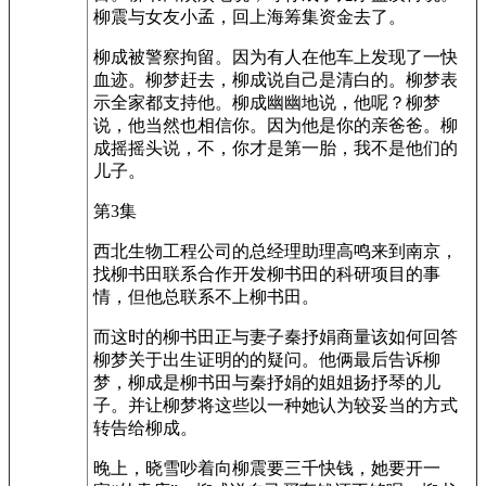
柳震与女友小孟，回上海筹集资金去了。
柳成被警察拘留。因为有人在他车上发现了一快
血迹。柳梦赶去，柳成说自己是清白的。柳梦表
示全家都支持他。柳成幽幽地说，他呢？柳梦
说，他当然也相信你。因为他是你的亲爸爸。柳
成摇摇头说，不，你才是第一胎，我不是他们的
儿子。
第3集
西北生物工程公司的总经理助理高鸣来到南京，
找柳书田联系合作开发柳书田的科研项目的事
情，但他总联系不上柳书田。
而这时的柳书田正与妻子秦抒娟商量该如何回答
柳梦关于出生证明的的疑问。他俩最后告诉柳
梦，柳成是柳书田与秦抒娟的姐姐扬抒琴的儿
子。并让柳梦将这些以一种她认为较妥当的方式
转告给柳成。
晚上，晓雪吵着向柳震要三千快钱，她要开一