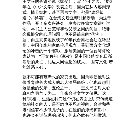
王文兴的长篇小说《家变》，写了7年之久。1972
年在《中外文学》发表之后，因为它从内容到形
式、情节结构，甚至语言文字，都是“离经叛
道”的“异端”，在台湾文坛立即引起轰动，为这部
作品，开了多次座谈会、发表过多篇文章进行讨
论。本书主人公范晔和他父亲之间的问题，绝非
恋母恨父的心理问题，也不是简单的“代沟”问
题，而是真实地反映了60年代台湾社会处在转型
期，中国传统的家庭伦理观念，受到西方文化观
念的冲击的一个缩影。旅居美国的一位台湾评论
家认为：“王文兴的《家变》是中国传统文化日渐
崩溃的象征，礼运大同理想的破灭。‘固有文化’若
能维系人心，
就不可能有范晔式的家变出现。因为即使他对这
位养育他长大成人的老人深恶痛绝，他也该想到
这是他的父亲，五伦之一。……王文兴面对人心
真相之勇气，为二十年来台湾文学之仅见。这
种‘真相’，生活在我们这个仍在表面上讲究传统道
德的社会的人，是不敢也不忍迫视的。台湾和香
港相信有不少做儿子的，在他们的浮光掠影中，
也许会有过范晔的想法，但未必敢有他的做法。