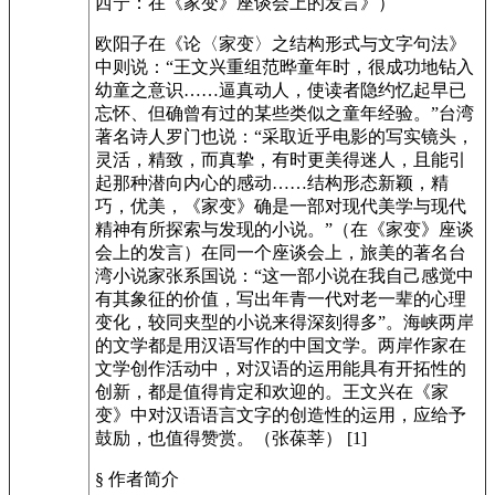
西宁：在《家变》座谈会上的发言》）
欧阳子在《论〈家变〉之结构形式与文字句法》
中则说：“王文兴重组范晔童年时，很成功地钻入
幼童之意识……逼真动人，使读者隐约忆起早已
忘怀、但确曾有过的某些类似之童年经验。”台湾
著名诗人罗门也说：“采取近乎电影的写实镜头，
灵活，精致，而真挚，有时更美得迷人，且能引
起那种潜向内心的感动……结构形态新颖，精
巧，优美，《家变》确是一部对现代美学与现代
精神有所探索与发现的小说。”（在《家变》座谈
会上的发言）在同一个座谈会上，旅美的著名台
湾小说家张系国说：“这一部小说在我自己感觉中
有其象征的价值，写出年青一代对老一辈的心理
变化，较同夹型的小说来得深刻得多”。海峡两岸
的文学都是用汉语写作的中国文学。两岸作家在
文学创作活动中，对汉语的运用能具有开拓性的
创新，都是值得肯定和欢迎的。王文兴在《家
变》中对汉语语言文字的创造性的运用，应给予
鼓励，也值得赞赏。（张葆莘） [1]
§ 作者简介