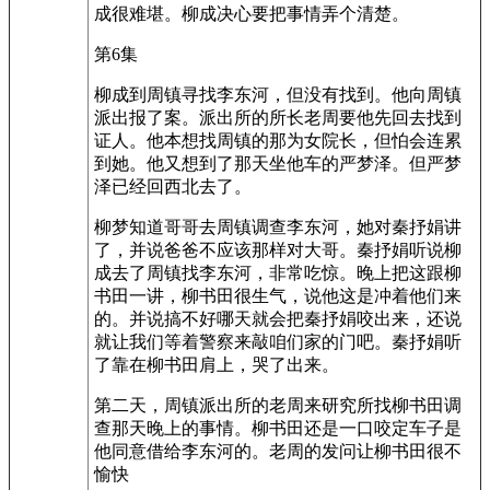
成很难堪。柳成决心要把事情弄个清楚。
第6集
柳成到周镇寻找李东河，但没有找到。他向周镇
派出报了案。派出所的所长老周要他先回去找到
证人。他本想找周镇的那为女院长，但怕会连累
到她。他又想到了那天坐他车的严梦泽。但严梦
泽已经回西北去了。
柳梦知道哥哥去周镇调查李东河，她对秦抒娟讲
了，并说爸爸不应该那样对大哥。秦抒娟听说柳
成去了周镇找李东河，非常吃惊。晚上把这跟柳
书田一讲，柳书田很生气，说他这是冲着他们来
的。并说搞不好哪天就会把秦抒娟咬出来，还说
就让我们等着警察来敲咱们家的门吧。秦抒娟听
了靠在柳书田肩上，哭了出来。
第二天，周镇派出所的老周来研究所找柳书田调
查那天晚上的事情。柳书田还是一口咬定车子是
他同意借给李东河的。老周的发问让柳书田很不
愉快