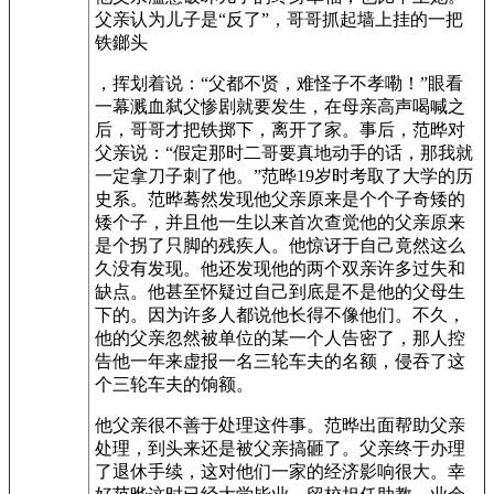
父亲认为儿子是“反了”，哥哥抓起墙上挂的一把
铁鎯头
，挥划着说：“父都不贤，难怪子不孝嘞！”眼看
一幕溅血弑父惨剧就要发生，在母亲高声喝喊之
后，哥哥才把铁掷下，离开了家。事后，范晔对
父亲说：“假定那时二哥要真地动手的话，那我就
一定拿刀子刺了他。”范晔19岁时考取了大学的历
史系。范晔蓦然发现他父亲原来是个个子奇矮的
矮个子，并且他一生以来首次查觉他的父亲原来
是个拐了只脚的残疾人。他惊讶于自己竟然这么
久没有发现。他还发现他的两个双亲许多过失和
缺点。他甚至怀疑过自己到底是不是他的父母生
下的。因为许多人都说他长得不像他们。不久，
他的父亲忽然被单位的某一个人告密了，那人控
告他一年来虚报一名三轮车夫的名额，侵吞了这
个三轮车夫的饷额。
他父亲很不善于处理这件事。范晔出面帮助父亲
处理，到头来还是被父亲搞砸了。父亲终于办理
了退休手续，这对他们一家的经济影响很大。幸