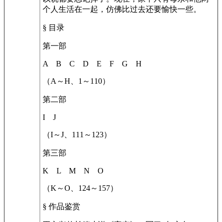
个人生活在一起，仿佛比过去还要愉快一些。
§ 目录
第一部
A B C D E F G H
（A～H、1～110）
第二部
I J
（I～J、111～123）
第三部
K L M N O
（K～O、124～157）
§ 作品鉴赏