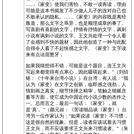
……《家变》使我们害怕，不敢一读再读，理由
可能是这本书揭发了不少做人儿子的连对自己也
不敢承认的隐私。……《家变》的内容既是离经
叛道，那么文字之乖异，也是顺理成章的事了。
写喜剧有喜剧的文字，抒情有抒情的文字，讽刺
小说有讽刺小说的文字。王文兴处理一个令人看
了会感到不快的题材，因此他创造了一种与此配
合得令人看了不起快感之文字。《家变》文字读
来有点诘屈赘牙，
如果我猜想得不错，可能是这个题目，连王文兴
写起来都觉得有点寒心，因此嗫嚅起来。”（刘绍
铭：《十年来台湾小说》）在台湾，有人说：“我
认为《家变》在文字之创新，临即感之强劲，人
情刻画之真实，细节抉择之精审，笔触之细腻含
蓄等方面，使它成为中国近代小说少数的杰作之
一。总而言之，最后一句话：《家变》，就
是‘真’。”（颜元叔：《苦读细品谈《家变》）台
湾另一位作家认为：“如果说读《家变》不习惯，
这是很自然的现象。但是，读者应该试着去习惯
王文兴，而不应该要求王文兴来习惯读者。”（朱