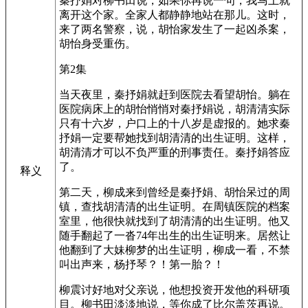
秦抒娟对柳书田说，如果你再说一句，我马上就
离开这个家。全家人都静静地站在那儿。这时，
来了两名警察，说，胡怡家发生了一起凶杀案，
胡怡身受重伤。
第2集
当天夜里，秦抒娟就赶到医院去看望胡怡。躺在
医院病床上的胡怡悄悄对秦抒娟说，胡清清实际
只有十六岁，户口上的十八岁是虚报的。她求秦
抒娟一定要帮她找到胡清清的出生证明。这样，
胡清清才可以不负严重的刑事责任。秦抒娟答应
了。
释义
第二天，柳成来到曾经是秦抒娟、胡怡呆过的周
镇，查找胡清清的出生证明。在周镇医院的档案
室里，他很快就找到了胡清清的出生证明。他又
随手翻起了一沓74年出生的出生证明来。居然让
他翻到了大妹柳梦的出生证明，柳成一看，不禁
叫出声来，杨抒琴？！第一胎？！
柳震讨好地对父亲说，他想投资开发他的科研项
目。柳书田淡淡地说，等你成了比尔盖茨再说。