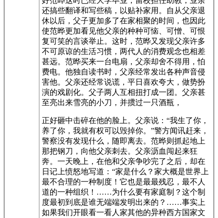
好范晔这时已经大学毕业，留校担任助教，业余
还搞些翻译和写些稿，以贴补家用。自从父亲退
休以后，父子更加多了在家相聚的时间，也因此
使范晔更加看见他父亲的种种可恼、可憎、可恨
复可笑的言谈举止。这时，范晔又发现父亲许多
不可原谅的生活习惯，两代人的消费观念也相差
甚远。范晔买来一台电扇，父亲却舍不得用，怕
费电。他独自读书时，父亲经常发出各种声音侵
害他。父亲还经常说谎，平日喜欢夸大，做势扮
演的戏剧化。父子两人互相扭打成一团。父亲甚
至亮出来雪亮的小刀，并掼过一只酒瓶，
正好砸中击碎在他的脸上。父亲说：“我生了你，
养了你，我就有权可以毁掉你。”警方闻讯赶来，
警察没有发现什么，随即离去。范晔则抓起地上
那把钢刀，向他父亲刺去。父亲沥血闯起来狂
奔。一天晚上，在他和父亲争吵完了之后，却在
日记上愤怒地写道：“家是什么？家大概是世界上
最不合理的一种制度！它也是最最残忍，最不人
道的一种组织！……为什么要有家庭制？这个制
度最初到底是谁无端端发明出来的？……事实上
如果我们开眼看一看人家其他的异种西方国家文