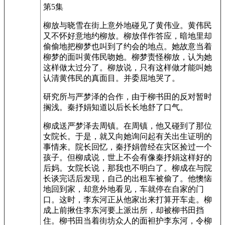
第5集
柳放与晓雪在街上意外地碰见了黄伟业。黄伟民
又不怀好意地约柳放。柳放佯作答应，暗地里却
偷偷地把柳梦也叫到了约会的地点。她故意当着
柳梦的面叫黄伟民吻她。柳梦责怪柳放，认为她
这样做太过分了。柳放说，只有这样做才能叫她
认清黄伟民的真面目。并委屈地哭了。
研究所与严梦泽的合作，由于柳书田的反对暂时
搁浅。秦抒娟知道以后长长地舒了口气。
柳成送严梦泽去周镇。在周镇，他又碰到了那位
女院长。于是，就又向她询问起有关出生证明的
事情来。院长回忆，秦抒娟曾经在灾区捡过一个
孩子。但柳成说，世上不会有像秦抒娟这样好的
后妈。女院长说，那我也不明白了。柳成在与院
长谈完话后发现，自己的出租车被偷了。他懊恼
地回到家，却意外地看见，车就停在自家的门
口。这时，李东河正从他家出来打算开车走。柳
成上前揪住李东河要上派出所，却被柳书田挡
住。柳书田当着街坊众人的面袒护李东河，令柳