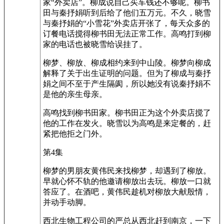
家“外卖店”。柳成说自己买车钱还不够呢。柳书
田与秦抒娟听到后给了他们五万元。不久，晓雪
与秦抒娟的“小雪花”外卖店开张了，每天众多的
订餐电话搅得柳书田无法正常工作。高鸣打到柳
家的电话也被晓雪给误挂了。
柳梦、柳放、柳成相约来到中山陵。柳梦向柳成
解释了关于出生证明的问题。但为了柳成与秦抒
娟之间不至于产生隔阂，所以她没有说秦抒娟不
是他的亲生母亲。
高鸣找到柳书田家。柳书田正为这个外卖店搅了
他的工作在发火。晓雪以为高鸣是来定餐的，赶
紧把他拒之门外。
第4集
柳梦的男朋友黄伟民来找柳梦，却遇到了柳放。
早就心怀不轨的他邀请柳放出去玩。柳放一口就
答应了。在酒吧，黄伟民趁机对柳放大献殷情，
并动手动脚。
西北生物工程公司的严总从西北赶到南京，一下