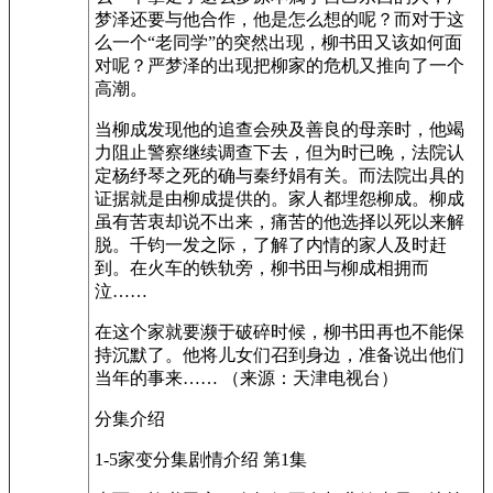
梦泽还要与他合作，他是怎么想的呢？而对于这
么一个“老同学”的突然出现，柳书田又该如何面
对呢？严梦泽的出现把柳家的危机又推向了一个
高潮。
当柳成发现他的追查会殃及善良的母亲时，他竭
力阻止警察继续调查下去，但为时已晚，法院认
定杨纾琴之死的确与秦纾娟有关。而法院出具的
证据就是由柳成提供的。家人都埋怨柳成。柳成
虽有苦衷却说不出来，痛苦的他选择以死以来解
脱。千钧一发之际，了解了内情的家人及时赶
到。在火车的铁轨旁，柳书田与柳成相拥而
泣……
在这个家就要濒于破碎时候，柳书田再也不能保
持沉默了。他将儿女们召到身边，准备说出他们
当年的事来…… （来源：天津电视台）
分集介绍
1-5家变分集剧情介绍 第1集