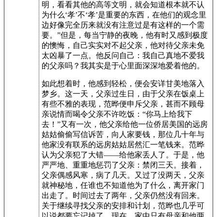
明，看看其他的高等文明，就会知道根本就不认
为什么‘孝’不‘孝’是重要的东西，在他们的观念里
边好像完全历来就没有注意过是有这样的一个需
要。”但是，每当宁静的夜晚，他有时又感到极度
的懊悔，自己实实对不起父亲，他对待父亲未免
太凶暴了一点。他反问自己：我自己真地不爱我
的父亲吗？我其实是于心里面深深地爱着他的。
如此想着时，他感到轻松，便会安详甘美地落入
梦乡。这一天，父亲过生日，由于父亲在饭桌上
有些不雅的表现，范晔便申斥父亲，甚而不顾母
亲说情而喝令父亲不许吃饭：“你马上给我下
去！”又有一次，他父亲给他一位侨居美国的远房
姑姑偷偷写信诉苦，向人家要钱，那位几十年与
他家没有联系的远房姑姑居然汇一笔钱来。范晔
认为父亲犯了大错——给他家丢人了。于是，他
严严地、重重地惩罚了父亲：禁闭三天。接着，
父亲偶感风寒，病了几天。又过了没两天，父亲
就神秘地，任谁也不知道他为了什么，离开家门
出走了。时间过去了两年，父亲仍然没有回来。
关于继续寻找父亲的安排和计划，范晔也几乎可
以说都要忘记掉了。现在，家中只有母亲和他两