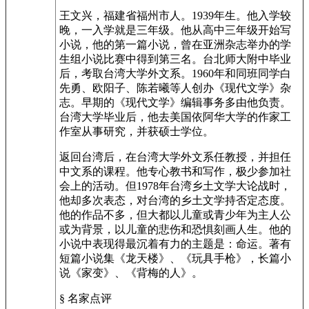
王文兴，福建省福州市人。1939年生。他入学较
晚，一入学就是三年级。他从高中三年级开始写
小说，他的第一篇小说，曾在亚洲杂志举办的学
生组小说比赛中得到第三名。台北师大附中毕业
后，考取台湾大学外文系。1960年和同班同学白
先勇、欧阳子、陈若曦等人创办《现代文学》杂
志。早期的《现代文学》编辑事务多由他负责。
台湾大学毕业后，他去美国依阿华大学的作家工
作室从事研究，并获硕士学位。
返回台湾后，在台湾大学外文系任教授，并担任
中文系的课程。他专心教书和写作，极少参加社
会上的活动。但1978年台湾乡土文学大论战时，
他却多次表态，对台湾的乡土文学持否定态度。
他的作品不多，但大都以儿童或青少年为主人公
或为背景，以儿童的悲伤和恐惧刻画人生。他的
小说中表现得最沉着有力的主题是：命运。著有
短篇小说集《龙天楼》、《玩具手枪》，长篇小
说《家变》、《背梅的人》。
§ 名家点评