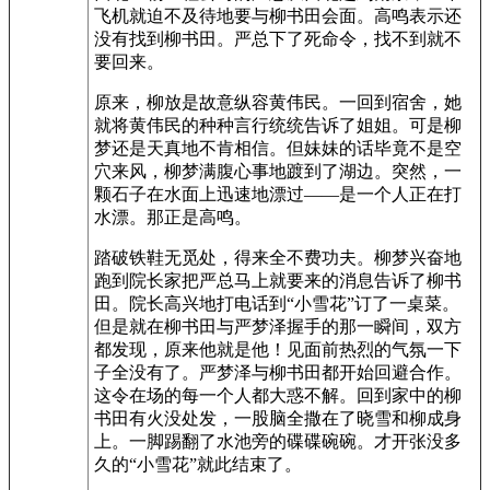
飞机就迫不及待地要与柳书田会面。高鸣表示还
没有找到柳书田。严总下了死命令，找不到就不
要回来。
原来，柳放是故意纵容黄伟民。一回到宿舍，她
就将黄伟民的种种言行统统告诉了姐姐。可是柳
梦还是天真地不肯相信。但妹妹的话毕竟不是空
穴来风，柳梦满腹心事地踱到了湖边。突然，一
颗石子在水面上迅速地漂过——是一个人正在打
水漂。那正是高鸣。
踏破铁鞋无觅处，得来全不费功夫。柳梦兴奋地
跑到院长家把严总马上就要来的消息告诉了柳书
田。院长高兴地打电话到“小雪花”订了一桌菜。
但是就在柳书田与严梦泽握手的那一瞬间，双方
都发现，原来他就是他！见面前热烈的气氛一下
子全没有了。严梦泽与柳书田都开始回避合作。
这令在场的每一个人都大惑不解。回到家中的柳
书田有火没处发，一股脑全撒在了晓雪和柳成身
上。一脚踢翻了水池旁的碟碟碗碗。才开张没多
久的“小雪花”就此结束了。