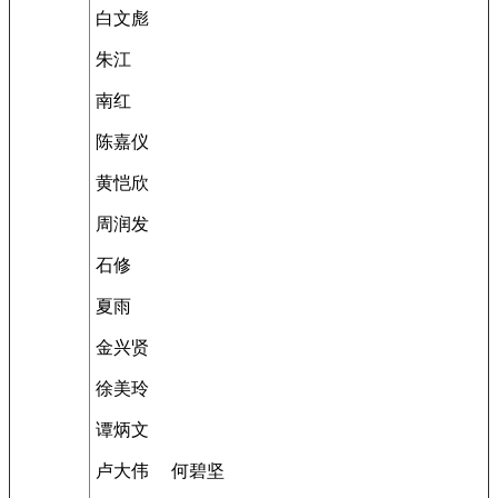
白文彪
朱江
南红
陈嘉仪
黄恺欣
周润发
石修
夏雨
金兴贤
徐美玲
谭炳文
卢大伟 何碧坚