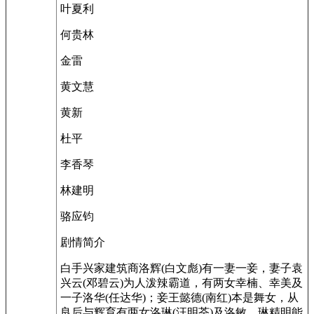
叶夏利
何贵林
金雷
黄文慧
黄新
杜平
李香琴
林建明
骆应钧
剧情简介
白手兴家建筑商洛辉(白文彪)有一妻一妾，妻子袁
兴云(邓碧云)为人泼辣霸道，有两女幸楠、幸美及
一子洛华(任达华)；妾王懿德(南红)本是舞女，从
良后与辉育有两女洛琳(汪明荃)及洛敏，琳精明能