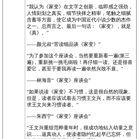
“我认为《家变》在文字之创新，临即感之强劲，
人情刻划之真实，细节抉择之精审，笔触之细腻
含蓄等方面，使它成为中国近代小说少数的杰作
之一。总而言之。最后一句话：《家变》，就是
《真》。”
——颜元叔“苦读细品谈《家变》”
“为了参加这个座谈会，当然要重新看一遍(第三
遍)，重新挑一挑毛病啦！再仔细一读。还是很喜
爱它，甚至于要我再读一遍依然兴致不衰。”
——林海音“《家变》座谈会”
“如果说读《家变》不习惯，这是很自然的现象。
但是，读者应该试着去习惯王文兴，而不应该要
求王文兴来习惯读者。”
——朱西宁“《家变》座谈会”
“王文兴重组范晔童年时，很成功地钻入幼童之意
识……逼真动人，使读者隐约忆起早已忘怀，但