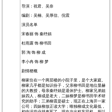
导演：祝君、吴奈
编剧：吴楠、吴厚信、倪震
演员名单
宋春丽 饰 秦纾娟
杜雨露 饰 柳书田
郭 淘 饰 柳 成
李小冉 饰 柳 梦
剧情梗概
柳家住在一个两层楼的小院子里，是个大家庭。
柳家几乎都是知识份子，父亲柳书田是地位显赫
的大教授，母亲秦纾娟是退休护士。柳家兄弟姐
妹四人，柳成是老大，二妹柳梦是柳书田学术研
究的助手；三弟柳震是硕士，现正在上海开一家
公司；四妹柳放正读大学；唯独柳成文化最低，
初中没毕业就参军了，现在当出租车司机，所以