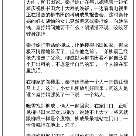
大雨，柳书田家。秦抒娟正在与儿媳晓雪一边忙
着庆祝柳书田六十大寿的晚饭，一边看着电视里
正在播放的柳书田的科研成果报告会。这时秦抒
娟的好友胡怡的女儿突然跑来找秦抒娟，向她借
钱。秦抒娟问她要干什么？胡清清不说，咬咬牙
转身跑掉。
秦抒娟打电话给柳成，让他接柳书田回家。柳成
极不情愿地答应了。但在他之前，二弟柳震已经
抢先接走了父亲。柳成以为柳书田看不起自己是
个开出租的，不愿意坐自己的车，一个人躲在车
里流泪。
在柳家的阁楼里，秦抒娟塞给一个人一把钱让他
马上走。这时，小女儿柳放刚好回来，问这人是
谁？秦抒娟强笑了一下说，一个熟人。
晓雪找到柳成，俩人一起回家。在家门口，正听
见柳书田大骂女儿柳放，说她不上大学，将来就
跟柳成一样是个废物。柳成呆呆地站在门口，一
盒蛋糕掉在地上，烂了。