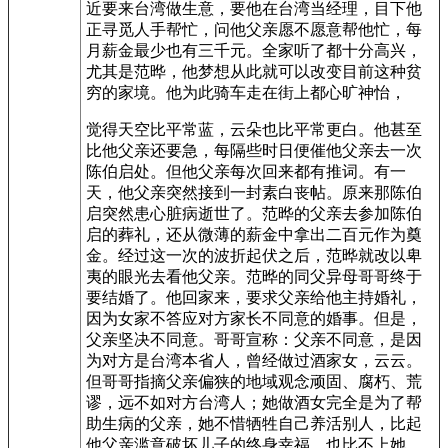
近要来台湾做生意，要他在台湾当经理，目下他
正寻觅人手帮忙，问他父亲愿不愿意帮他忙，每
月薪金最少也有三千元。全家听了都十分高兴，
尤其是范晔，他梦想从此就可以改变目前这种贫
穷的家境。他为此骑车走在街上都心旷神怡，
觉得天空比平常蓝，云朵也比平常更白。他甚至
比他父亲还要急，每隔些时日便催他父亲去一次
陈伯启处。但他父亲每次回来都有推词。有一
天，他父亲突然接到一封素白丧帖。原来那陈伯
启突然患心脏病逝世了。范晔的父亲去参加陈伯
启的葬礼，还从微薄的薪金中拿出二百元作为奠
金。经过这一次的波折起伏之后，范晔就改以卑
夷的眼光去看他父亲。范晔的同父异母哥哥终于
要结婚了。他回家来，要求父亲给他主持婚礼，
因为女家不答应对方家长不同意的婚事。但是，
父亲坚决不同意。哥哥宣称：父亲不同意，是因
为对方是台湾本省人，曾经做过酒家女，云云。
但哥哥指摘父亲偏狭的地域观念顽固、腐朽、荒
谬，远不如对方台湾人；她做酒女完全是为了帮
助生病的父亲，她不惜牺牲自己养活别人，比起
他父亲滥意破坏儿子的终身幸福，也比不上她。