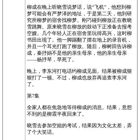
柳成在晚上听晓雪说梦话，说“飞机”，他想到柳
梦可能会有严梦泽的地址，于是第二天，他到研
究所柳梦的宿舍找柳梦。刚巧碰到柳放正在教晓
雪跳舞。原来晓雪在柳放的鼓动下正准备去报考
空嫂。几个年轻人正在宿舍里玩得高兴，这时柳
书田出现了。他一脚踢翻了摆在地上的录音机，
并且一个耳光打跑了柳放。随后，柳树田告诉柳
成，秦抒娟不是他的亲生母亲，他的亲生母亲
——杨抒琴，早死了。
晚上，李东河打电话约柳成见面。结果被柳成狠
狠打了一顿。不过，柳成也放弃再追查李东河
了。
第7集
全家人都在焦急地等待柳成的消息。结果，意想
不到的是柳震半夜回来了。
晓雪去参加空姐的考试，结果因为文化太差，弄
了个大笑话。