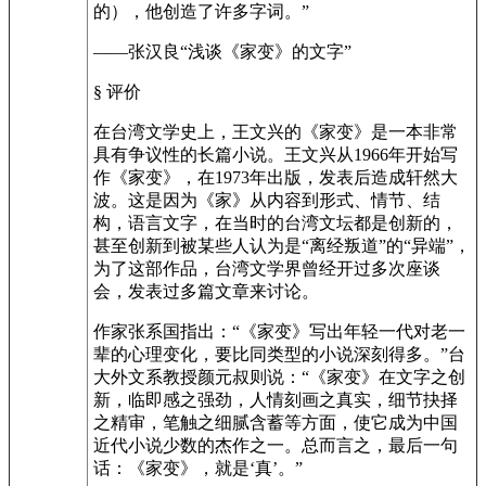
的），他创造了许多字词。”
——张汉良“浅谈《家变》的文字”
§ 评价
在台湾文学史上，王文兴的《家变》是一本非常
具有争议性的长篇小说。王文兴从1966年开始写
作《家变》，在1973年出版，发表后造成轩然大
波。这是因为《家》从内容到形式、情节、结
构，语言文字，在当时的台湾文坛都是创新的，
甚至创新到被某些人认为是“离经叛道”的“异端”，
为了这部作品，台湾文学界曾经开过多次座谈
会，发表过多篇文章来讨论。
作家张系国指出：“《家变》写出年轻一代对老一
辈的心理变化，要比同类型的小说深刻得多。”台
大外文系教授颜元叔则说：“《家变》在文字之创
新，临即感之强劲，人情刻画之真实，细节抉择
之精审，笔触之细腻含蓄等方面，使它成为中国
近代小说少数的杰作之一。总而言之，最后一句
话：《家变》，就是‘真’。”