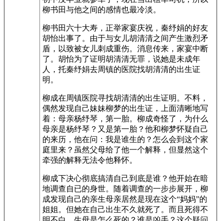
柳书田与他之间的感情也最冷淡。
柳书田六十大寿，正举家宴庆祝，秦纾娟的好友
胡怡出事了。由于与女儿胡清清之间产生激烈矛
盾，以致被女儿刺成重伤。消息传来，家宴中断
了。胡怡为了证明胡清清无罪，说她是未成年
人，托秦纾娟去周镇的医院找胡清清的出生证
明。
柳成在周镇医院寻找胡清清的出生证明。不料，
偶然发现自己妹妹柳梦的出生证，上面清晰地写
着：母亲杨纾琴，第一胎。柳成奇怪了，为什么
母亲是杨纾琴？又是第一胎？他和柳梦怀疑自己
的来历，他在问：我是谁生的？怎么会到这个家
庭里来？虽然父母给了他一个解释，但显然这个
牵强的解释无法令他释怀。
柳成下决心彻底搞清自己到底是谁？他开始在暗
地调查自已的身世。随着调查的一步步展开，柳
成发现自己的亲生母亲居然是现在这个“妈妈”的
姐姐。但她在自己出生不久就死了。而且死得不
明不白。生母是怎么死的？谁是凶手？这个疑问