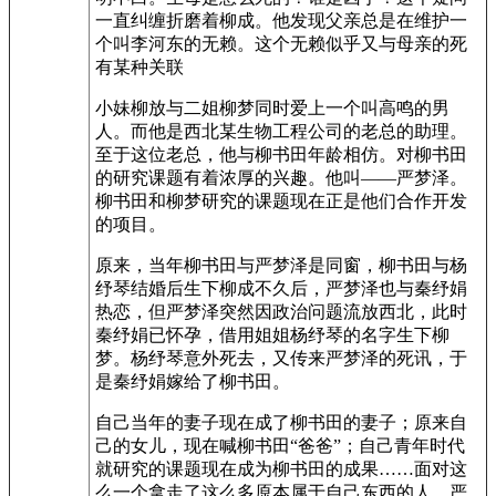
一直纠缠折磨着柳成。他发现父亲总是在维护一
个叫李河东的无赖。这个无赖似乎又与母亲的死
有某种关联
小妹柳放与二姐柳梦同时爱上一个叫高鸣的男
人。而他是西北某生物工程公司的老总的助理。
至于这位老总，他与柳书田年龄相仿。对柳书田
的研究课题有着浓厚的兴趣。他叫——严梦泽。
柳书田和柳梦研究的课题现在正是他们合作开发
的项目。
原来，当年柳书田与严梦泽是同窗，柳书田与杨
纾琴结婚后生下柳成不久后，严梦泽也与秦纾娟
热恋，但严梦泽突然因政治问题流放西北，此时
秦纾娟已怀孕，借用姐姐杨纾琴的名字生下柳
梦。杨纾琴意外死去，又传来严梦泽的死讯，于
是秦纾娟嫁给了柳书田。
自己当年的妻子现在成了柳书田的妻子；原来自
己的女儿，现在喊柳书田“爸爸”；自己青年时代
就研究的课题现在成为柳书田的成果……面对这
么一个拿走了这么多原本属于自己东西的人，严