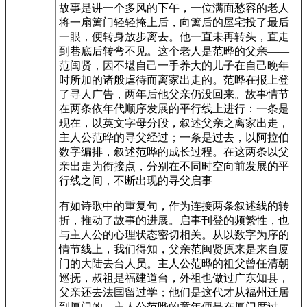
故事是讲一个多风的下午，一位满面愁容的老人
将一扇篱门轻轻掩上后，向篱后的屋宅投了最后
一眼，便转身放步离去。他一直未再转头，直走
到巷底后转弯不见。这个老人是范晔的父亲——
范闽贤，因不堪自己一手养大的儿子在自己晚年
时所加的诸般虐待而离家出走的。范晔在报上登
了寻人广告，两年后他父亲仍没回来。故事情节
在两条依年代顺序发展的平行线上进行：一条是
现在，以英文字母分段，叙述父亲之离家出走，
主人公范晔的寻父经过；一条是过去，以阿拉伯
数字编排，叙述范晔的成长过程。在这两条以父
亲出走为衔接点，分别在不同时空向前发展的平
行线之间，不断出现的寻父启事
有如诗歌中的重复句，作为连接两条叙述线的转
折，推动了故事的进展。启事刊登的频繁性，也
与主人公的心理状态密切相关。从以数字为序的
情节线上，我们得知，父亲范闽贤原来是来自厦
门的大陆去台人员。主人公范晔的祖父曾任清朝
巡抚，叔祖是福建道台，外祖也做过广东知县，
父亲还去法国留过学；他们是这代才从福州迁居
到厦门的。主人公范晔的童年便是在厦门度过