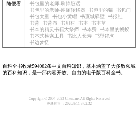
随便看
书包里的老师-刷掉脏话
书包里的老师-疼痛转移器
书包里的猫
书包门
书包太重
书包小黄帽
书褒城驿壁
书报社
书背
书背布
书贝村
书本
书本草
书本的精灵书籍大祭师
书本费
书本里的蚂蚁
书本式检索工具
书比人长寿
书壁绝句
书边梦忆
百科全书收录594082条中文百科知识，基本涵盖了大多数领域
的百科知识，是一部内容开放、自由的电子版百科全书。
Copyright © 2004-2023 Cnenc.net All Rights Reserved
更新时间：2026/8/11 3:02:32