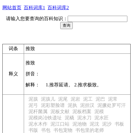
网站首页
百科词库1
百科词库2
请输入您要查询的百科知识：
词条
推致
推致
释义
拼音：
解释： 1.推荐延请。 2.推求极致。
泥孩
泥孩儿
泥尾
泥岩
泥工
泥巴
泥常
泥弓
泥彩塑脸谱
泥执
泥担汉
泥撅处罗可汗
泥杆菌属
泥板文献
泥板档案
泥模
泥模岗冶铁遗址
泥橇
泥水刀
泥水匠
泥水木作
泥江口站
泥池物
泥沈
泥沙
书板
书版
书包
书包宠物
书包里的老师