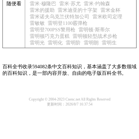
随便看
雷米·穆隆巴
雷米·苏尤
雷米·约翰森
雷米的援助
雷米迪亚的十字架
雷米金杯
雷米诺夫乌克兰伏特加公司
雷米欧司定理
雷敏敏
雷明登1100霰弹枪
雷明登700PSS警用枪
雷明顿·斯蒂尔
雷明顿巧克力蛋糕
雷明顿轻型战术步枪
雷明光
雷明化
雷明阶
雷明朗
雷明生
百科全书收录594082条中文百科知识，基本涵盖了大多数领域
的百科知识，是一部内容开放、自由的电子版百科全书。
Copyright © 2004-2023 Cnenc.net All Rights Reserved
更新时间：2026/8/7 16:37:54