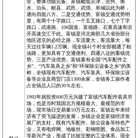
全，整体功能完备。富镇毗临京津，沧州、衡
水、泊头、献县、武邑、武强、阜城以此为桥，
通向四面八方。二是交通优势。富镇交通优势明
显，有两个十字路口，一个五叉路口，七个丁字
路口，武港路、106国道、富德路、石黄高速和京
开高速交汇于此。富镇是河北南部几大省份部分
地区进京的必经之路，车流量大，客流量大，每
天过往车辆1.2万辆。现全镇41个村全部都通了柏
油路，更加具有了交通便利、四通八达的重镇优
势。三是产业优势。富镇素有全国“汽车配件之
乡”、“汽车装具之乡”和“环保除尘设备之乡”的美
称，全镇现有汽车配件、汽车装具、环保除尘设
备等企业及商贸门店1300余家，全镇务工操作者
占全镇总人口的30％左右。
1992年就投资600万元兴建了富镇汽车配件装具市
场，也是当时我国北方规模最大、最规范的市
场，现市场日交易量10万元左右。富镇近年来经
济有了突飞猛进的发展，乡镇企业是富镇经济发
展厂的支柱，既有汽车配件、除尘设备等特色产
业，又有电焊网、地板丝、彩钢喷图、食品加工
等新兴产业，形成了比较完整的工业体系。现全