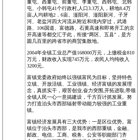
董屯、西董屯、前董屯、李董屯、西韩屯、北韩
屯、小韩屯41个行政村,人口3.3万人，耕地8.4万
亩,人均耕地2．6亩。滏阳河、滏阳新河、子牙
河、老盐河四大河流从附近和境内穿过，武港
路、106国道、富德路、石黄高速和即将开工的京
开高速等都交汇于此，衔接“两区、五县”，是方
圆几百里的跨省市的商贸集散地。
2004年全镇工业总产值168000万元，上缴税金810
万元，财政收入实现745万元，农民人均纯收入
3200元。
富镇党委政府始终以强镇富民为目标，坚持特色
立镇、开放活镇、工业强镇、经济富镇的发展理
念，真抓实干，艰苦创业,奋力突围,开拓进取,带领
全镇人民一心一意搞建设，千方百计抓发展。努
力打造泊头市西部辐射带动能力较强的工业重
镇。
富镇经济发展具有三大优势：一是区位优势。富
镇位于泊头市西部，是我市的西部重镇，金融、
邮政、电信、工商、税务、公安等职能部门齐