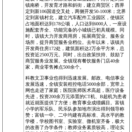
镇南桥，开发育才路和斜街，建立商贸区；西界
定到新106国道交叉处，两侧开发50-100米；北界
定到富镇村北，建立汽车配件工业园区，使镇区
占地面积达到178公顷，人口达到6000人，一座设
施配套齐全、功能完备的小城镇已初具规模。同
时，该镇大力开发商用房，拓展商贸业、服务业
场所，提升商贸服务业档位。去年以来，该镇共
开发商住房172处，建筑面积达2万余平方米，总
投资近2500万元。同时，出台政策扶持、鼓励了
商贸服务业发展。全镇现有餐饮服务门店40余
家，商业零售摊点500余个。
科教文卫事业也得到迅速发展。邮政、电信事业
发展迅速，全镇安装程控电话5000余部，宽带上
网也走进了家庭；医院医师医术高超，医疗设备
先进，投资200余万元添置的CT机、B超机为患者
就近就医提供了方便；教育事业成绩瞩目。富镇
小学的军乐队、民乐队参加地市演出得到领导称
赞；富镇一中、二中均建有高标准、高水平的教
学楼，学校图书室、实验室、微机室齐备，极大
的改善了办学条件；教师业务素质较高，理论实