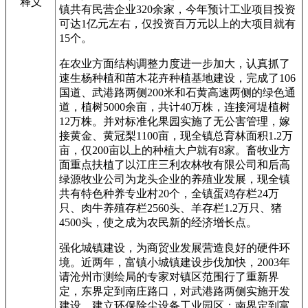
释义
镇共有民营企业320余家，今年预计工业项目投资
可达1亿元左右，仅投资百万元以上的大项目就有
15个。
在农业方面结构调整力度进一步加大，认真抓了
速生杨种植和苗木花卉种植基地建设，完成了106
国道、武港路两侧200米和石黄高速两侧的绿色通
道，植树5000余亩，共计40万株，连接河堤植树
12万株。并对标准化果园实施了无公害管理，嫁
接黄金、黄冠梨1100亩，现全镇总育林面积1.2万
亩，仅200亩以上的种植大户就有8家。畜牧业方
面重点扶植了以江庄三利农林牧有限公司和后高
绿源牧业公司为龙头企业的养殖业发展，现全镇
共有特色种养专业村20个，全镇蛋鸡存栏24万
只、肉牛养殖存栏2560头、羊存栏1.2万只、猪
4500头，使之成为农民新的经济增长点。
强化城镇建设，为商贸业发展营造良好的硬件环
境。近两年，富镇小城镇建设步伐加快，2003年
请沧州市测绘局的专家对镇区范围行了重新界
定，东界定到南庄路口，对武港路两侧实施开发
建设，建立环保除尘设备工业园区；南界定到富