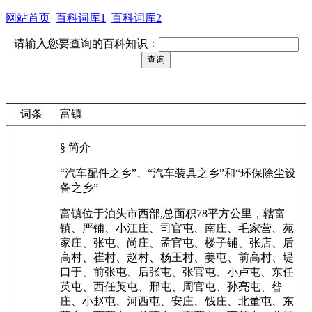
网站首页
百科词库1
百科词库2
请输入您要查询的百科知识：
词条
富镇
§ 简介
“汽车配件之乡”、“汽车装具之乡”和“环保除尘设
备之乡”
富镇位于泊头市西部,总面积78平方公里，辖富
镇、严铺、小江庄、司官屯、南庄、毛家营、苑
家庄、张屯、尚庄、孟官屯、楼子铺、张店、后
高村、崔村、赵村、杨王村、姜屯、前高村、堤
口于、前张屯、后张屯、张官屯、小卢屯、东任
英屯、西任英屯、邢屯、周官屯、孙亮屯、昝
庄、小赵屯、河西屯、安庄、钱庄、北董屯、东