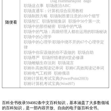
Dag Hammarskjold
dago
职场这点事
职场政治ABC
职场直通车：计算机综合应用教程
职场制胜方略
职场制胜要注意的100个细节
职场智汇
职场智能集训
职场中50个第一次
随便看
职场中的那些秘密
职场中的气场
职场中的气场：高级经理人都在运用的职场秘诀
职场中的心理学
职场中的心理学:职场中绕不开的67个心理学定
律
职场中你应该做的你不该做的
职场自助
职场尊严
职场狩猎者的8堂必修课
职场蜥蜴生存法则
职场箴言
职称B:高效阅读记单词
职称C高效阅读记单词
职称电气工程师
职称俄语
职称计算机考试宝典(PowerPoint2003)
职称计算机考试宝典(Word97)
百科全书收录594082条中文百科知识，基本涵盖了大多数领域
的百科知识，是一部内容开放、自由的电子版百科全书。