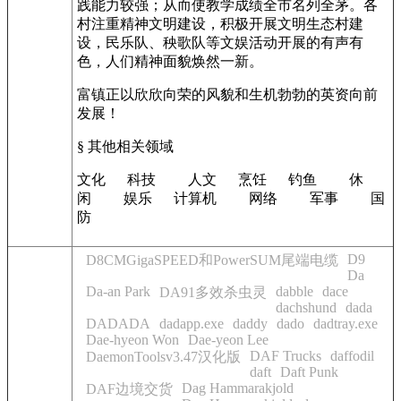
践能力较强；从而使教学成绩全市名列全茅。各
村注重精神文明建设，积极开展文明生态村建
设，民乐队、秧歌队等文娱活动开展的有声有
色，人们精神面貌焕然一新。
富镇正以欣欣向荣的风貌和生机勃勃的英资向前
发展！
§ 其他相关领域
文化 科技 人文 烹饪 钓鱼 休
闲 娱乐 计算机 网络 军事 国
防
D9
D8CMGigaSPEED和PowerSUM尾端电缆
Da
Da-an Park
dabble
dace
DA91多效杀虫灵
dachshund
dada
DADADA
dadapp.exe
daddy
dado
dadtray.exe
Dae-hyeon Won
Dae-yeon Lee
DAF Trucks
daffodil
DaemonToolsv3.47汉化版
daft
Daft Punk
Dag Hammarakjold
DAF边境交货