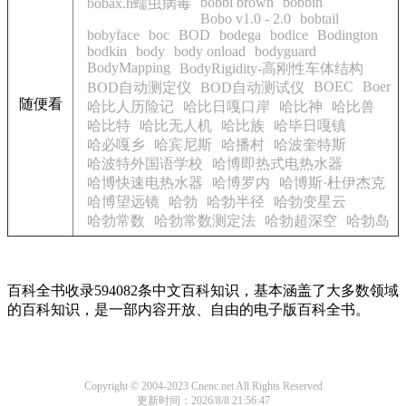
bobbi brown
bobbin
bobax.h蠕虫病毒
Bobo v1.0 - 2.0
bobtail
bobyface
boc
BOD
bodega
bodice
Bodington
bodkin
body
body onload
bodyguard
BodyMapping
BodyRigidity-高刚性车体结构
BOEC
Boer
BOD自动测定仪
BOD自动测试仪
随便看
哈比人历险记
哈比日嘎口岸
哈比神
哈比兽
哈比特
哈比无人机
哈比族
哈毕日嘎镇
哈必嘎乡
哈宾尼斯
哈播村
哈波奎特斯
哈波特外国语学校
哈博即热式电热水器
哈博快速电热水器
哈博罗内
哈博斯·杜伊杰克
哈博望远镜
哈勃
哈勃半径
哈勃变星云
哈勃常数
哈勃常数测定法
哈勃超深空
哈勃岛
百科全书收录594082条中文百科知识，基本涵盖了大多数领域
的百科知识，是一部内容开放、自由的电子版百科全书。
Copyright © 2004-2023 Cnenc.net All Rights Reserved
更新时间：2026/8/8 21:56:47