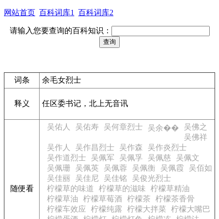
网站首页
百科词库1
百科词库2
请输入您要查询的百科知识：
词条
余毛女烈士
释义
任区委书记，北上无音讯
吴佑人
吴佑寿
吴何章烈士
吴佛之
吴余��
吴佛祥
吴作人
吴作昌烈士
吴作森
吴作炎烈士
吴作道烈士
吴佩军
吴佩孚
吴佩慈
吴佩文
吴佩珊
吴佩英
吴佩蓉
吴佩衡
吴佩霞
吴佰如
吴佳丽
吴佳尼
吴佳铭
吴俊光烈士
随便看
柠檬草的味道
柠檬草的滋味
柠檬草精油
柠檬草油
柠檬草莓酒
柠檬茶
柠檬茶香骨
柠檬车效应
柠檬纯露
柠檬大拌菜
柠檬大嘴巴