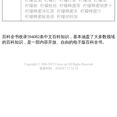
柠檬蛋酒
柠檬灯
柠檬灯鱼
柠檬冻
柠檬法
柠檬粉
柠檬粉丝
柠檬蜂蜜茶
柠檬蜂蜜胡萝卜
柠檬蜂蜜冷红茶
柠檬蜂蜜水
柠檬蜂蜜汁
柠檬蜂蜜鲑鱼排
柠檬伏特加
百科全书收录594082条中文百科知识，基本涵盖了大多数领域
的百科知识，是一部内容开放、自由的电子版百科全书。
Copyright © 2004-2023 Cnenc.net All Rights Reserved
更新时间：2026/8/7 21:52:34