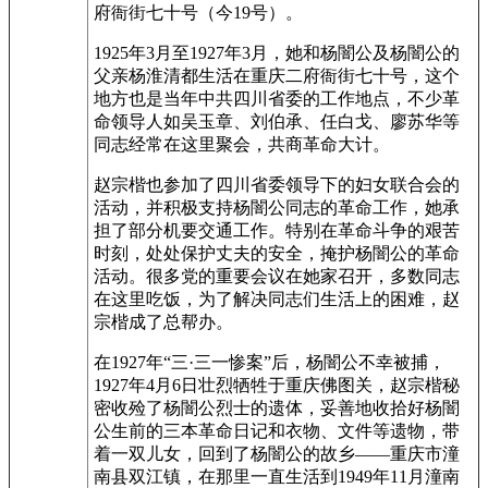
府衙街七十号（今19号）。
1925年3月至1927年3月，她和杨闇公及杨闇公的
父亲杨淮清都生活在重庆二府衙街七十号，这个
地方也是当年中共四川省委的工作地点，不少革
命领导人如吴玉章、刘伯承、任白戈、廖苏华等
同志经常在这里聚会，共商革命大计。
赵宗楷也参加了四川省委领导下的妇女联合会的
活动，并积极支持杨闇公同志的革命工作，她承
担了部分机要交通工作。特别在革命斗争的艰苦
时刻，处处保护丈夫的安全，掩护杨闇公的革命
活动。很多党的重要会议在她家召开，多数同志
在这里吃饭，为了解决同志们生活上的困难，赵
宗楷成了总帮办。
在1927年“三·三一惨案”后，杨闇公不幸被捕，
1927年4月6日壮烈牺牲于重庆佛图关，赵宗楷秘
密收殓了杨闇公烈士的遗体，妥善地收拾好杨闇
公生前的三本革命日记和衣物、文件等遗物，带
着一双儿女，回到了杨闇公的故乡——重庆市潼
南县双江镇，在那里一直生活到1949年11月潼南