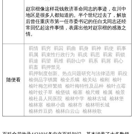
赵宗楷像这样花钱救济革命同志的事迹，在川中
地区是很多人都知道的。半个世纪过去了，解放
后曾任重庆市第一任市委书记的任白戈同志还经
常回忆起这件事情，表露出他对赵宗楷的感激之
情。
羁情
羁穷
羁囚
羁曲
羁身
羁神
羁使
羁事
羁属
羁束性行政行为
羁戍
羁思
羁索
羁锁
羁途
羁望
羁维
羁卧山中
羁系
羁屑
羁心
羁畜
羁押禁见
羁押制度创新、热点问题研究与法律适用
羁役
随便看
榆倒品字锈菌
榆全爪螨
榆关站
榆刚
榆叶
榆叶梅怎样繁殖
榆叶梅特性及品种
榆叶点霉
榆叶蚊子草
榆垡镇
榆塞
榆尺蠖
榆属
榆景
榆杜县人民医院
榆林中学
榆林古城
榆林堡
榆林塞
榆林小曲
榆林市
榆林明长城
榆林炸豆奶
榆林白云山
榆林秧歌