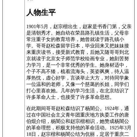
人物生平
1901年5月，赵宗楷出生，赵家是书香门第，父亲
是清朝秀才。她自幼在荣昌路孔镇生活，父母非
常注重子女的教育培养，她曾就读于路孔镇小
学。哥哥赵松森留学日本，毕业回来又把妹妹接
来重庆读书，接受新式教育，后她又随哥哥到北
京就读于北京女子师范学校绘画专业，她刻苦努
力学习，是一个非常优秀的学生。她身材适中，
个子不高不矮，梳着流海头，英姿飒爽，待人温
厚热忱，虚心好学，言谈举止大方，对待同学象
一位温和的老师，又像一个慈蔼的长姐，同学们
打心里喜欢她。几年的学习生活，在北京结识了
许多革命人士，也接受了许多革命思想。
在此期间哥哥赵松森结识了杨闇公。1924年，通
过在中国社会主义青年团重庆地方执委工作的唐
伯焜介绍，杨闇公和赵宗楷相识，她赞成杨闇公
的革命理想，积极支持他的革命活动。1925年3月
18日，赵宗楷和杨闇公结为伉丽，定居于重庆二