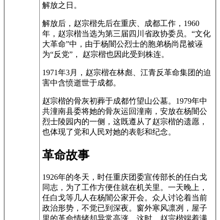
解放之日。
解放后，赵宗楷先后在重庆、成都工作，1960
年，赵宗楷当选为第三届四川省政协委员。“文化
大革命”中，由于杨闇公烈士的胞弟杨尚昆被诬
为“反党”， 赵宗楷也因此受到株连。
1971年3月，赵宗楷在林彪、江青反革命集团的迫
害中含愤逝世于成都。
赵宗楷的骨灰初葬于成都竹望山公墓。1979年中
共潼南县委将她的骨灰运回潼南，安放在杨闇公
烈士陵园内的一侧，这既遵从了赵宗楷的遗愿，
也体现了党和人民对她的表彰和纪念。
革命故事
1926年的冬天，时任重庆团委宣传部长的任白戈
同志，为了工作方便住就在机关里。一天晚上，
任白戈等几人在杨闇公家开会。众人讨论着当前
政治形势，不觉已到深夜。窗外寒风凛冽，屋子
里的革命情绪却异常高涨。这时，赵宗楷端着满