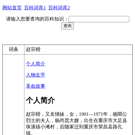
网站首页
百科词库1
百科词库2
请输入您要查询的百科知识：
词条
赵宗楷
个人简介
人物生平
革命故事
个人简介
赵宗楷，又名悌妹，女，1901—1971年，杨闇公
烈士的夫人，杨尚昆大嫂，出生在重庆市大足县
珠溪镇小滩村，后随家迁到重庆市荣昌县路孔
镇。