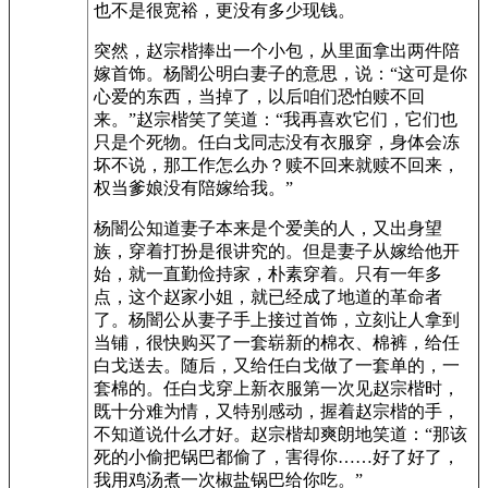
也不是很宽裕，更没有多少现钱。
突然，赵宗楷捧出一个小包，从里面拿出两件陪
嫁首饰。杨闇公明白妻子的意思，说：“这可是你
心爱的东西，当掉了，以后咱们恐怕赎不回
来。”赵宗楷笑了笑道：“我再喜欢它们，它们也
只是个死物。任白戈同志没有衣服穿，身体会冻
坏不说，那工作怎么办？赎不回来就赎不回来，
权当爹娘没有陪嫁给我。”
杨闇公知道妻子本来是个爱美的人，又出身望
族，穿着打扮是很讲究的。但是妻子从嫁给他开
始，就一直勤俭持家，朴素穿着。只有一年多
点，这个赵家小姐，就已经成了地道的革命者
了。杨闇公从妻子手上接过首饰，立刻让人拿到
当铺，很快购买了一套崭新的棉衣、棉裤，给任
白戈送去。随后，又给任白戈做了一套单的，一
套棉的。任白戈穿上新衣服第一次见赵宗楷时，
既十分难为情，又特别感动，握着赵宗楷的手，
不知道说什么才好。赵宗楷却爽朗地笑道：“那该
死的小偷把锅巴都偷了，害得你……好了好了，
我用鸡汤煮一次椒盐锅巴给你吃。”