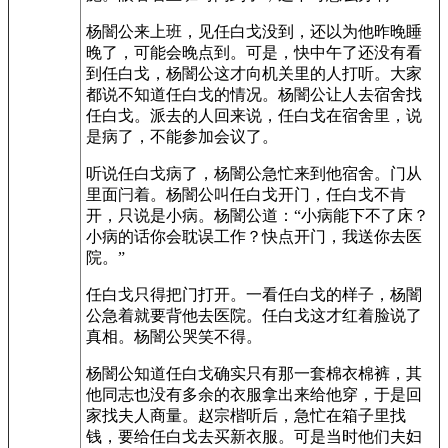
杨闇公来上班，见任白戈没到，还以为他昨晚睡
晚了，可能会晚点到。可是，快中午了还没有看
到任白戈，杨闇公这才向机关里的人打听。大家
都说不知道任白戈的情况。杨闇公让人去宿舍找
任白戈。派去的人回来说，任白戈在宿舍里，说
是病了，不能参加会议了。
听说任白戈病了，杨闇公急忙来到他宿舍。门从
里面闩着。杨闇公叫任白戈开门，任白戈不肯
开，只说是小病。杨闇公道：“小病能下不了床？
小病的话你会耽误工作？快点开门，我送你去医
院。”
任白戈只得把门打开。一看任白戈的样子，杨闇
公急着就要背他去医院。任白戈这才红着脸说了
真相。杨闇公哭笑不得。
杨闇公知道任白戈确实只有那一套棉衣棉裤，其
他同志也没有多余的衣服拿出来给他穿，于是回
家找夫人商量。赵宗楷听后，急忙在箱子里找
钱，要给任白戈去买新衣服。可是当时他们夫妇