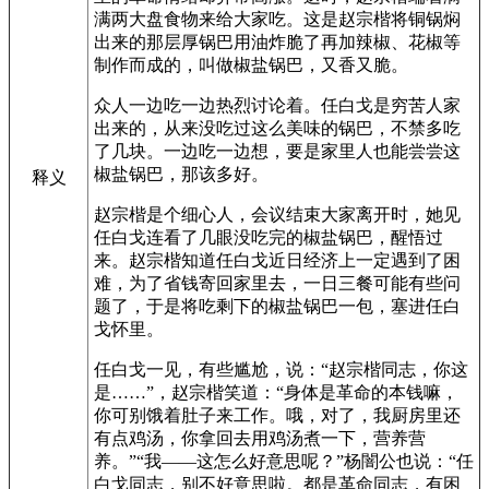
满两大盘食物来给大家吃。这是赵宗楷将铜锅焖
出来的那层厚锅巴用油炸脆了再加辣椒、花椒等
制作而成的，叫做椒盐锅巴，又香又脆。
众人一边吃一边热烈讨论着。任白戈是穷苦人家
出来的，从来没吃过这么美味的锅巴，不禁多吃
了几块。一边吃一边想，要是家里人也能尝尝这
椒盐锅巴，那该多好。
释义
赵宗楷是个细心人，会议结束大家离开时，她见
任白戈连看了几眼没吃完的椒盐锅巴，醒悟过
来。赵宗楷知道任白戈近日经济上一定遇到了困
难，为了省钱寄回家里去，一日三餐可能有些问
题了，于是将吃剩下的椒盐锅巴一包，塞进任白
戈怀里。
任白戈一见，有些尴尬，说：“赵宗楷同志，你这
是……”，赵宗楷笑道：“身体是革命的本钱嘛，
你可别饿着肚子来工作。哦，对了，我厨房里还
有点鸡汤，你拿回去用鸡汤煮一下，营养营
养。”“我——这怎么好意思呢？”杨闇公也说：“任
白戈同志，别不好意思啦。都是革命同志，有困