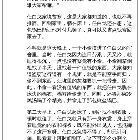
难大家帮嘛。”
任白戈家境贫寒，这是大家都知道的，也就不再
推辞。回到家里，躺在床上，任白戈还在想，这
包锅巴能让他对付几顿了，真可以又省点钱寄回
家去了。
不料就是这天晚上，一个小偷摸进了任白戈的宿
舍里。当时，任白戈因为连日劳累，天又冷，就
睡得很沉，一点也没有察觉有小偷。小偷翻箱倒
柜找了半天，没找着一件值钱的东西。大家都知
道盗窃这行道有一个规矩，就是不能空手而归，
偷不到东西，灶坑里的灰都要抓一把带走。因
此，小偷一看没有值钱的东西，就把任白戈脱在
床边的棉衣、棉裤给偷走了。同时，还将那碗冷
鸡汤喝了个精光，并拿走了那包椒盐锅巴。
第二天早上，任白戈起床了，到处找不到衣服，
顿时就傻了。任白戈就只有那一身衣裳，身上穿
着睡觉的内衣和裤衩，既不能外出见人，也抵御
不了这严寒呀。任白戈急得不得了，却无计可
施。眼看着上班时间到了，这下可怎么办啊？