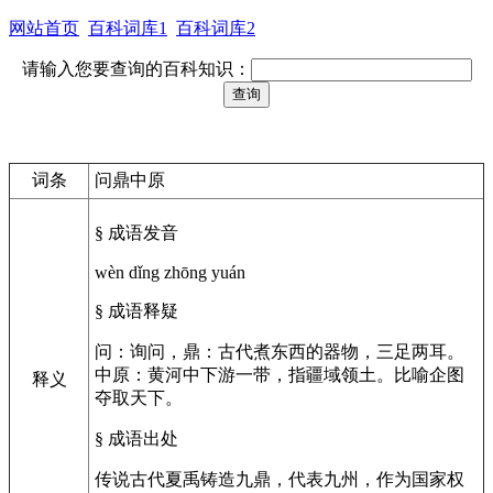
网站首页
百科词库1
百科词库2
请输入您要查询的百科知识：
词条
问鼎中原
§ 成语发音
wèn dǐng zhōng yuán
§ 成语释疑
问：询问，鼎：古代煮东西的器物，三足两耳。
中原：黄河中下游一带，指疆域领土。比喻企图
释义
夺取天下。
§ 成语出处
传说古代夏禹铸造九鼎，代表九州，作为国家权