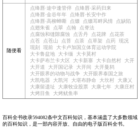
点绛唇·途中逢管倅
点绛唇·采药归来
点绛唇·金谷年年
点绛唇·长安中作
点绛唇·高柳蝉嘶
点缀
点缀耳畔风情
点缺陷
点翅朱雀
点翠
点翰
点脊法
点腐蚀和缝隙腐蚀
点舌丹
点花牌
点花茶
点苍
点苍山
点苔
点茶
点草架
点药
现况
现刻
现前
大卡卢加国立体育运动学院
随便看
大卡鲁盆地
大卡缅
大卡莫村
大卡萨布兰卡大区
大卡新寨
大卡自然村
大开
大开道
大开国记录
大开间
大开曼鸫
大开眼界的动物与战争
大开眼界泰国之旅
大凯电器
大凯河
大堪布静命
大坎村
大康乂
大康留遗址
大康牧业股票
大康七年
大康庄村
大烤目鱼
大烤鱿鱼串
百科全书收录594082条中文百科知识，基本涵盖了大多数领域
的百科知识，是一部内容开放、自由的电子版百科全书。