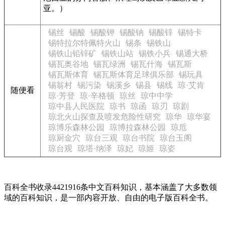
亚。）
锡丝
锡酸
锡酸钾
锡酸钠
锡酸锌
锡特卡
锡特拉尔特佩特火山
锡条
锡铁山
锡铁山铅锌矿
锡铁山站
锡铁小兵
锡通大桥
锡瓦奥谷地
锡瓦绿洲
锡瓦什海
锡瓦斯
锡瓦斯体育
锡瓦斯体育足球俱乐部
锡玩具
锡翁村
锡污染
锡溪乡
锡县
锡线
琼·艾肯
随便看
琼·芳登
琼·辛格顿
琼丝
琼中中学
琼中县人民医院
琼书
琼函
琼刃
琼剧
琼北火山探查及喷发危险性研究
琼华
琼华宴
琼博乐森林公园
琼博拉森林公园
琼卮
琼厨金穴
琼台三观
琼台书院
琼台玉阁
琼台观
琼塔·纳泽
琼妃
琼姬
琼姿
百科全书收录4421916条中文百科知识，基本涵盖了大多数领
域的百科知识，是一部内容开放、自由的电子版百科全书。