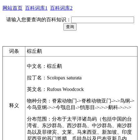
网站首页
百科词库1
百科词库2
请输入您要查询的百科知识：
词条
棕丘鹬
中文名：棕丘鹬
拉丁名：Scolopax saturata
英文名：Rufous Woodcock
物种分类：脊索动物门->脊椎动物亚门->->鸟纲->
释义
今鸟亚纲->->今颚总目->鸻形目->->->鹬科->->->
分布范围：分布于太平洋诸岛屿（包括中国的台
湾省、东沙群岛、西沙群岛、中沙群岛、南沙群
岛以及菲律宾、文莱、马来西亚、新加坡、印度
尼西亚的苏门答腊、爪哇岛以及巴布亚新几内